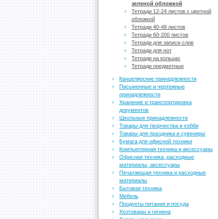
зеленой обложкой
Тетради 12-24 листов с цветной
обложкой
Тетради 40-48 листов
Тетради 60-200 листов
Тетради для записи слов
Тетради для нот
Тетради на кольцах
Тетради предметные
Канцелярские принадлежности
Письменные и чертежные
принадлежности
Хранение и транспортировка
документов
Школьные принадлежности
Товары для творчества и хобби
Товары для праздника и сувениры
Бумага для офисной техники
Компьютерная техника и аксессуары
Офисная техника, расходные
материалы, аксессуары
Печатающая техника и расходные
материалы
Бытовая техника
Мебель
Продукты питания и посуда
Хозтовары и гигиена