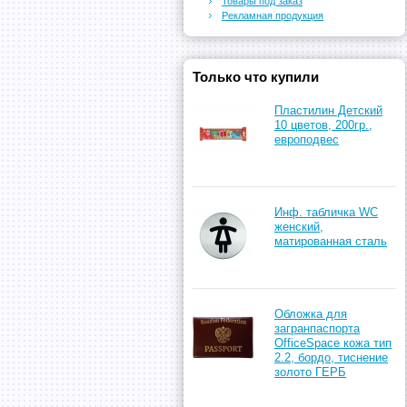
Товары под заказ
Рекламная продукция
Только что купили
Пластилин Детский
10 цветов, 200гр.,
европодвес
Инф. табличка WC
женский,
матированная сталь
Обложка для
загранпаспорта
ОfficeSpace кожа тип
2.2, бордо, тиснение
золото ГЕРБ