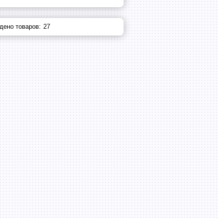
дено товаров:
27