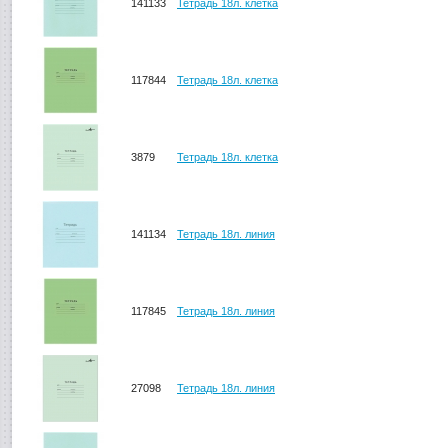
141133
Тетрадь 18л. клетка
117844
Тетрадь 18л. клетка
3879
Тетрадь 18л. клетка
141134
Тетрадь 18л. линия
117845
Тетрадь 18л. линия
27098
Тетрадь 18л. линия