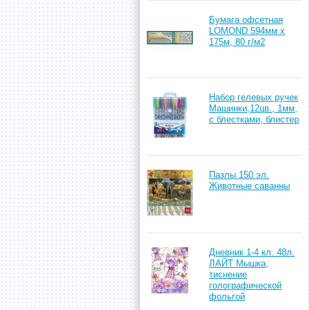
Бумага офсетная
LOMOND 594мм х
175м, 80 г/м2
Набор гелевых ручек
Машинки,12цв., 1мм,
с блестками, блистер
Пазлы 150 эл.
Животные саванны
Дневник 1-4 кл. 48л.
ЛАЙТ Мышка,
тиснение
голографической
фольгой