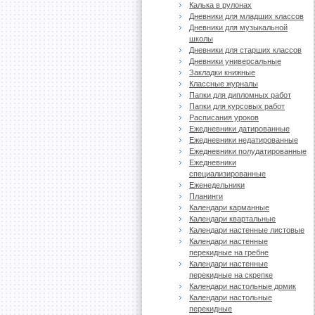
Калька в рулонах
Дневники для младших классов
Дневники для музыкальной
школы
Дневники для старших классов
Дневники универсальные
Закладки книжные
Классные журналы
Папки для дипломных работ
Папки для курсовых работ
Расписания уроков
Ежедневники датированные
Ежедневники недатированные
Ежедневники полудатированные
Ежедневники
специализированные
Еженедельники
Планинги
Календари карманные
Календари квартальные
Календари настенные листовые
Календари настенные
перекидные на гребне
Календари настенные
перекидные на скрепке
Календари настольные домик
Календари настольные
перекидные