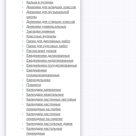
Калька в рулонах
Дневники для младших классов
Дневники для музыкальной
школы
Дневники для старших классов
Дневники универсальные
Закладки книжные
Классные журналы
Папки для дипломных работ
Папки для курсовых работ
Расписания уроков
Ежедневники датированные
Ежедневники недатированные
Ежедневники полудатированные
Ежедневники
специализированные
Еженедельники
Планинги
Календари карманные
Календари квартальные
Календари настенные листовые
Календари настенные
перекидные на гребне
Календари настенные
перекидные на скрепке
Календари настольные домик
Календари настольные
перекидные