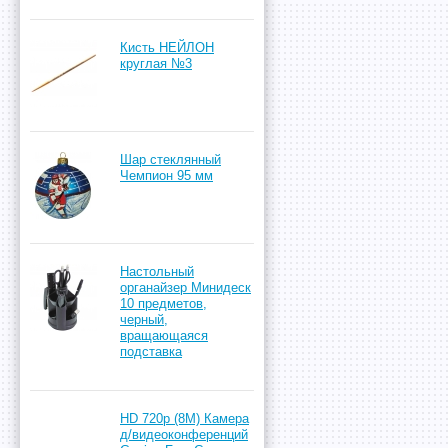
Кисть НЕЙЛОН
круглая №3
Шар стеклянный
Чемпион 95 мм
Настольный
органайзер Минидеск
10 предметов,
черный,
вращающаяся
подставка
HD 720p (8M) Камера
д/видеоконференций