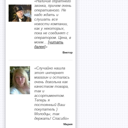
«Наличие обратнего
звонка, причем очень
оперативного. Не
надо ждать и
слушать все
новости компании,
как у некоторых,
пока не соединят с
оператором. Цена, в
моем
...
[читать
далее]
»
Виктор
«Случайно нашла
этот интернет
магазин и осталась
очень довольна как
качеством товара,
так и
ассортиментом.
Теперь я
постоянный Ваш
покупатель )
Молодцы, так
держать! Спасибо»
Мария