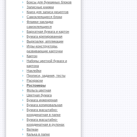
Боксы для бумажных блоков
Записные книжки
Книги для записи рецептов
Самоклеящиеся блоки
Флажки-закладки
самоклеящиеся
Бархатная бумага и картон
Бумага крепированная
Вырезалки, аппликации
Игры-конструкторы,
развивающие карточки
Картон
Наборы цветной бумаги и
картона
Наклейки
Прописи, задания, тесты
Раскраски
Ростомеры
Фольга цветная
Цветная бумага
Бумага инженерная
Бумага копировальная
Бумага масштабно-
координатная в папке
Бумага масштабно-
координатная в рулонах
Ватман
Калька в папке