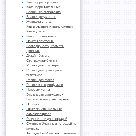
Календари отрывные
Календари табельные
Бланки бухгалтерские
Бланки документов
Журналы учета
Книги отзывов и предложений
Книги учета
Конверты почтовые
Пакеты почтовые
Благодарности, грамоты,
дипломы
Дизайн-бумага
Сертификат-бумага
Ролики для плоттера
Ролики для принтера и
телетайпа
Ролики для факса
Ролики из термобумаги
Чековые ленты
Бумага самоклеящаяся
Бумага термотрансферная
Ценники
Этикетки специальные
самоклеящиеся
Разделители для тетрадей
Сменные блоки для тетрадей на
кольцах
Тетради 12-24 листов с зеленой