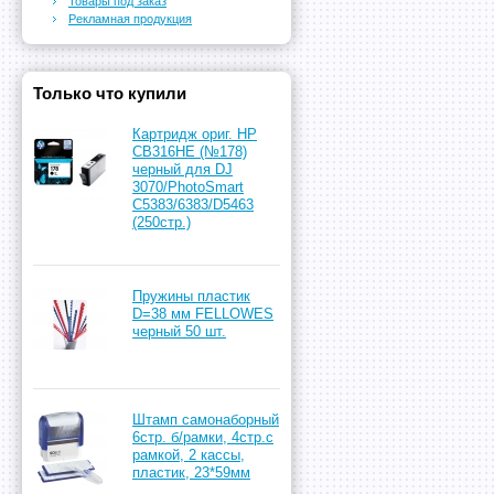
Товары под заказ
Рекламная продукция
Только что купили
Картридж ориг. HP
CB316HE (№178)
черный для DJ
3070/PhotoSmart
C5383/6383/D5463
(250стр.)
Пружины пластик
D=38 мм FELLOWES
черный 50 шт.
Штамп самонаборный
6стр. б/рамки, 4стр.с
рамкой, 2 кассы,
пластик, 23*59мм