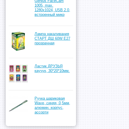
Genius FaceCam
1005, max.
1280x1024, USB 2.0,
встроенный микр
Лампа накаливания
СТАРТ ДШ 60W Е27
прозрачная
Ластик ДРУЗЬЯ
каучук, 30*20*10мм.
Ручка шариковая
Wave, синяя, 0,5мм,
алюмин. корпус,
ассорти