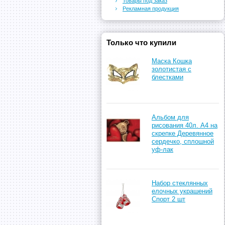
Товары под заказ
Рекламная продукция
Только что купили
Маска Кошка
золотистая с
блестками
Альбом для
рисования 40л. А4 на
скрепке Деревянное
сердечко, сплошной
уф-лак
Набор стеклянных
елочных украшений
Спорт 2 шт