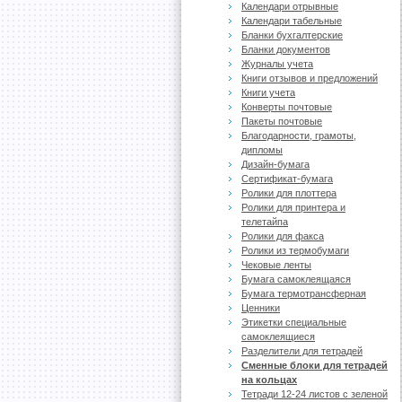
Календари отрывные
Календари табельные
Бланки бухгалтерские
Бланки документов
Журналы учета
Книги отзывов и предложений
Книги учета
Конверты почтовые
Пакеты почтовые
Благодарности, грамоты,
дипломы
Дизайн-бумага
Сертификат-бумага
Ролики для плоттера
Ролики для принтера и
телетайпа
Ролики для факса
Ролики из термобумаги
Чековые ленты
Бумага самоклеящаяся
Бумага термотрансферная
Ценники
Этикетки специальные
самоклеящиеся
Разделители для тетрадей
Сменные блоки для тетрадей
на кольцах
Тетради 12-24 листов с зеленой