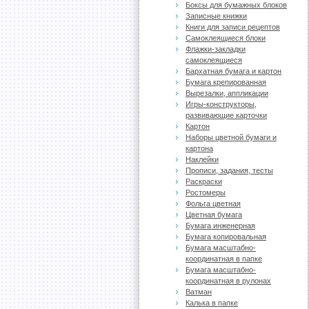
Боксы для бумажных блоков
Записные книжки
Книги для записи рецептов
Самоклеящиеся блоки
Флажки-закладки
самоклеящиеся
Бархатная бумага и картон
Бумага крепированная
Вырезалки, аппликации
Игры-конструкторы,
развивающие карточки
Картон
Наборы цветной бумаги и
картона
Наклейки
Прописи, задания, тесты
Раскраски
Ростомеры
Фольга цветная
Цветная бумага
Бумага инженерная
Бумага копировальная
Бумага масштабно-
координатная в папке
Бумага масштабно-
координатная в рулонах
Ватман
Калька в папке