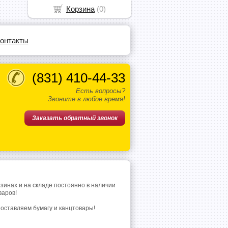
Корзина
(
0
)
онтакты
(831)
410-44-33
Есть вопросы?
Звоните в любое время!
Заказать обратный звонок
азинах и на складе постоянно в наличии
варов!
поставляем бумагу и канцтовары!