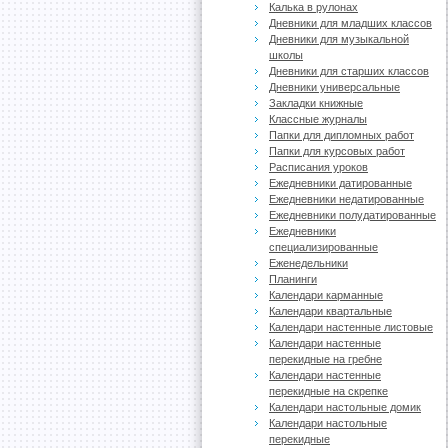
Калька в рулонах
Дневники для младших классов
Дневники для музыкальной
школы
Дневники для старших классов
Дневники универсальные
Закладки книжные
Классные журналы
Папки для дипломных работ
Папки для курсовых работ
Расписания уроков
Ежедневники датированные
Ежедневники недатированные
Ежедневники полудатированные
Ежедневники
специализированные
Еженедельники
Планинги
Календари карманные
Календари квартальные
Календари настенные листовые
Календари настенные
перекидные на гребне
Календари настенные
перекидные на скрепке
Календари настольные домик
Календари настольные
перекидные