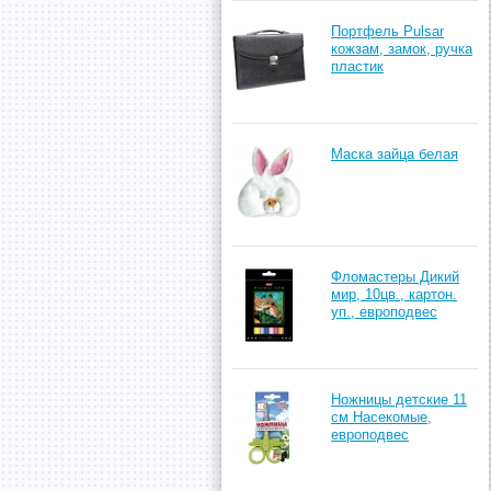
Портфель Pulsar
кожзам, замок, ручка
пластик
Маска зайца белая
Фломастеры Дикий
мир, 10цв., картон.
уп., европодвес
Ножницы детские 11
см Насекомые,
европодвес