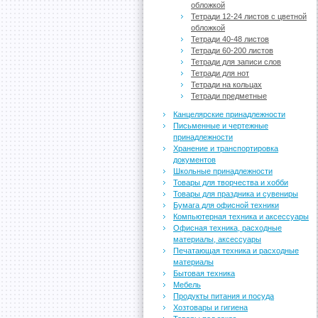
обложкой
Тетради 12-24 листов с цветной
обложкой
Тетради 40-48 листов
Тетради 60-200 листов
Тетради для записи слов
Тетради для нот
Тетради на кольцах
Тетради предметные
Канцелярские принадлежности
Письменные и чертежные
принадлежности
Хранение и транспортировка
документов
Школьные принадлежности
Товары для творчества и хобби
Товары для праздника и сувениры
Бумага для офисной техники
Компьютерная техника и аксессуары
Офисная техника, расходные
материалы, аксессуары
Печатающая техника и расходные
материалы
Бытовая техника
Мебель
Продукты питания и посуда
Хозтовары и гигиена