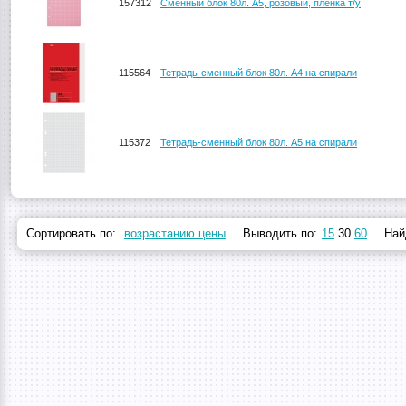
157312
Сменный блок 80л. А5, розовый, пленка т/у
115564
Тетрадь-сменный блок 80л. А4 на спирали
115372
Тетрадь-сменный блок 80л. А5 на спирали
Сортировать по:
возрастанию цены
Выводить по:
15
30
60
Най