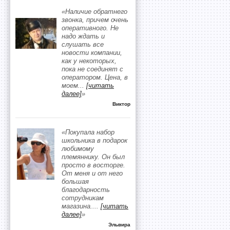
«Наличие обратнего
звонка, причем очень
оперативного. Не
надо ждать и
слушать все
новости компании,
как у некоторых,
пока не соединят с
оператором. Цена, в
моем
...
[читать
далее]
»
Виктор
«Покупала набор
школьника в подарок
любимому
племяннику. Он был
просто в восторге.
От меня и от него
большая
благодарность
сотрудникам
магазина.
...
[читать
далее]
»
Эльвира