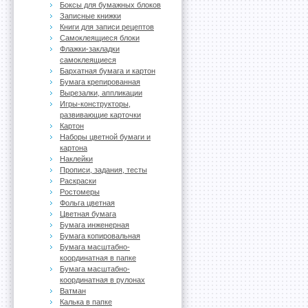
Боксы для бумажных блоков
Записные книжки
Книги для записи рецептов
Самоклеящиеся блоки
Флажки-закладки
самоклеящиеся
Бархатная бумага и картон
Бумага крепированная
Вырезалки, аппликации
Игры-конструкторы,
развивающие карточки
Картон
Наборы цветной бумаги и
картона
Наклейки
Прописи, задания, тесты
Раскраски
Ростомеры
Фольга цветная
Цветная бумага
Бумага инженерная
Бумага копировальная
Бумага масштабно-
координатная в папке
Бумага масштабно-
координатная в рулонах
Ватман
Калька в папке