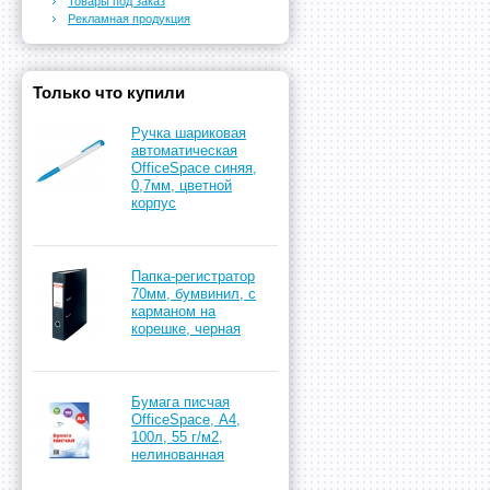
Товары под заказ
Рекламная продукция
Только что купили
Ручка шариковая
автоматическая
OfficeSpace синяя,
0,7мм, цветной
корпус
Папка-регистратор
70мм, бумвинил, с
карманом на
корешке, черная
Бумага писчая
OfficeSpace, А4,
100л, 55 г/м2,
нелинованная