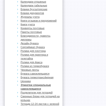
Календари отрывные
Календари табельные
Бланки бухгалтерские
Бланки документов
Журналы учета
Книги отзывов и предложений
Книги учета
Конверты почтовые
Пакеты почтовые
Благодарности, грамоты,
дипломы
Дизайн-бумага
Сертификат-бумага
Ролики для плоттера
Ролики для принтера и
телетайпа
Ролики для факса
Ролики из термобумаги
Чековые ленты
Бумага самоклеящаяся
Бумага термотрансферная
Ценники
Этикетки специальные
самоклеящиеся
Разделители для тетрадей
Сменные блоки для тетрадей на
кольцах
Тетради 12-24 листов с зеленой