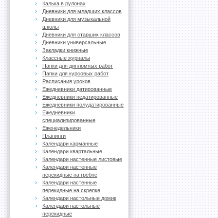
Калька в рулонах
Дневники для младших классов
Дневники для музыкальной
школы
Дневники для старших классов
Дневники универсальные
Закладки книжные
Классные журналы
Папки для дипломных работ
Папки для курсовых работ
Расписания уроков
Ежедневники датированные
Ежедневники недатированные
Ежедневники полудатированные
Ежедневники
специализированные
Еженедельники
Планинги
Календари карманные
Календари квартальные
Календари настенные листовые
Календари настенные
перекидные на гребне
Календари настенные
перекидные на скрепке
Календари настольные домик
Календари настольные
перекидные