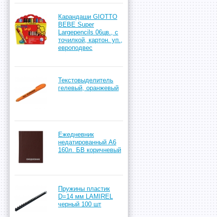
Карандаши GIOTTO
BEBE Super
Largepencils 06цв., с
точилкой, картон. уп.,
европодвес
Текстовыделитель
гелевый, оранжевый
Ежедневник
недатированный А6
160л. БВ коричневый
Пружины пластик
D=14 мм LAMIREL
черный 100 шт