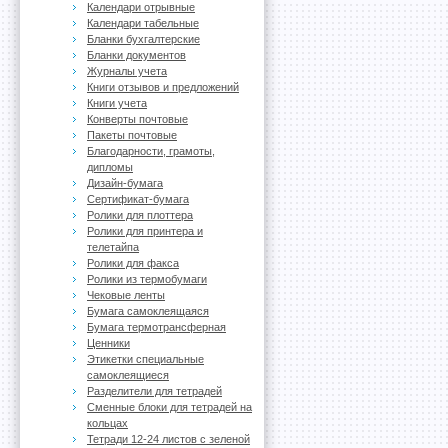
Календари отрывные
Календари табельные
Бланки бухгалтерские
Бланки документов
Журналы учета
Книги отзывов и предложений
Книги учета
Конверты почтовые
Пакеты почтовые
Благодарности, грамоты,
дипломы
Дизайн-бумага
Сертификат-бумага
Ролики для плоттера
Ролики для принтера и
телетайпа
Ролики для факса
Ролики из термобумаги
Чековые ленты
Бумага самоклеящаяся
Бумага термотрансферная
Ценники
Этикетки специальные
самоклеящиеся
Разделители для тетрадей
Сменные блоки для тетрадей на
кольцах
Тетради 12-24 листов с зеленой