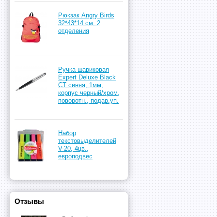
Рюкзак Angry Birds
32*43*14 см, 2
отделения
Ручка шариковая
Expert Deluxe Black
CT синяя, 1мм,
корпус черный/хром,
поворотн., подар.уп.
Набор
текстовыделителей
V-20, 4цв.,
европодвес
Отзывы