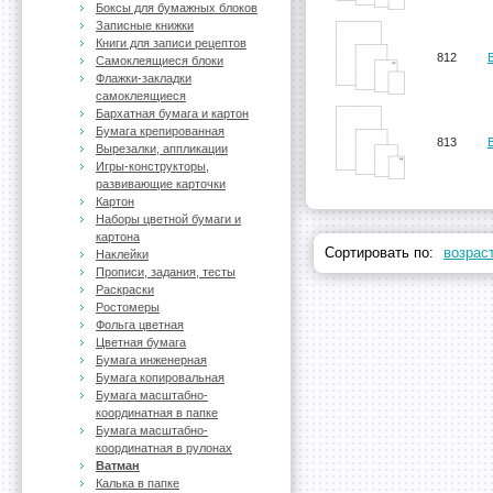
Боксы для бумажных блоков
Записные книжки
Книги для записи рецептов
812
Самоклеящиеся блоки
Флажки-закладки
самоклеящиеся
Бархатная бумага и картон
Бумага крепированная
813
Вырезалки, аппликации
Игры-конструкторы,
развивающие карточки
Картон
Наборы цветной бумаги и
картона
Сортировать по:
возрас
Наклейки
Прописи, задания, тесты
Раскраски
Ростомеры
Фольга цветная
Цветная бумага
Бумага инженерная
Бумага копировальная
Бумага масштабно-
координатная в папке
Бумага масштабно-
координатная в рулонах
Ватман
Калька в папке