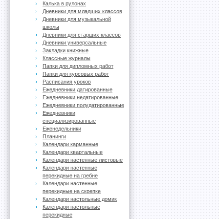
Калька в рулонах
Дневники для младших классов
Дневники для музыкальной
школы
Дневники для старших классов
Дневники универсальные
Закладки книжные
Классные журналы
Папки для дипломных работ
Папки для курсовых работ
Расписания уроков
Ежедневники датированные
Ежедневники недатированные
Ежедневники полудатированные
Ежедневники
специализированные
Еженедельники
Планинги
Календари карманные
Календари квартальные
Календари настенные листовые
Календари настенные
перекидные на гребне
Календари настенные
перекидные на скрепке
Календари настольные домик
Календари настольные
перекидные