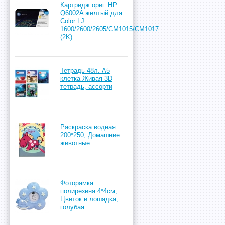
Картридж ориг. HP
Q6002A желтый для
Color LJ
1600/2600/2605/CM1015/CM1017
(2K)
Тетрадь 48л. А5
клетка Живая 3D
тетрадь, ассорти
Раскраска водная
200*250, Домашние
животные
Фоторамка
полирезина 4*4см,
Цветок и лошадка,
голубая