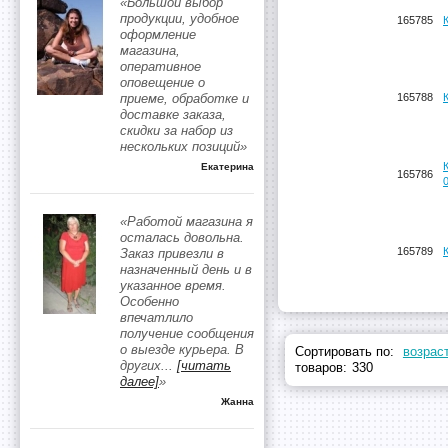
«Большой выбор
продукции, удобное
165785
оформление
магазина,
оперативное
оповещение о
приеме, обработке и
165788
доставке заказа,
скидки за набор из
нескольких позиций»
Екатерина
165786
«Работой магазина я
осталась довольна.
165789
Заказ привезли в
назначенный день и в
указанное время.
Особенно
впечатлило
получение сообщения
о выезде курьера. В
Сортировать по:
возрас
других
...
[читать
товаров:
330
далее]
»
Жанна