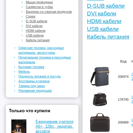
Мыши проводные
D-SUB кабели
Салфетки в тубах
Баллоны со сжатым воздухом
DVI кабели
Спреи
HDMI кабели
D-SUB кабели
DVI кабели
USB кабели
HDMI кабели
USB кабели
Кабель питания
Кабель питания
Офисная техника, расходные
материалы, аксессуары
Печатающая техника и расходные
Код
материалы
Бытовая техника
Мебель
Продукты питания и посуда
206974
Хозтовары и гигиена
Товары под заказ
Рекламная продукция
178740
Только что купили
Ежедневник учителя
206969
А6+, 128л., недатир.,
ассорти