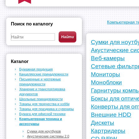
Компьютерная те
Поиск по каталогу
Сумки для ноутб
Акустические си
Веб-камеры
Каталог
Сетевые фильтр
Бумажная продукция
Мониторы
Канцелярские принадлежности
Письменные и чертежные
Моноблоки
принадлежности
Хранение и транспортировка
Гарнитуры комп
документов
Боксы для оптич
Школьные принадлежности
Товары для творчества и хобби
Конверты для оп
Товары для праздника и сувениры
Внешние HDD
Бумага для офисной техники
Компьютерная техника и
Дискеты
аксессуары
Картридеры
Сумки для ноутбуков
Акустические системы 2.0
CD R/RW