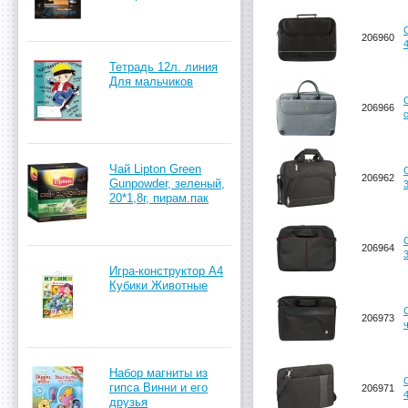
206960
Тетрадь 12л. линия
Для мальчиков
206966
Чай Lipton Green
206962
Gunpowder, зеленый,
20*1,8г, пирам.пак
206964
Игра-конструктор А4
Кубики Животные
206973
Набор магниты из
гипса Винни и его
206971
друзья