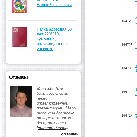
Волшебные сказки
164725
Папка адресная 50
лет 220*310,
бумвинил,
индивидуальная
164726
упаковка
164730
Отзывы
«Спасибо Вам
164729
большое, спасли
перед
ответственной
презентацией. Мало
того что доставка
164717
товара в этот же
день, так еще и
...
[читать далее]
»
Александр