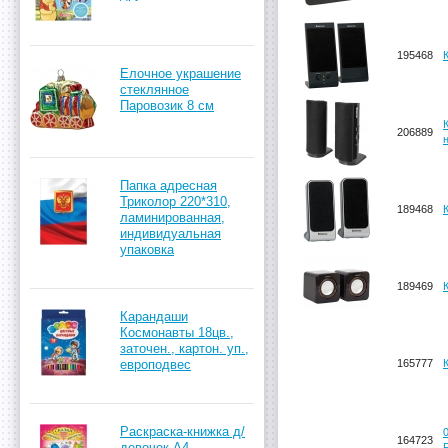
195468
Елочное украшение
стеклянное
Паровозик 8 см
206889
Пaпка адресная
Триколор 220*310,
189468
ламинированная,
индивидуальная
упаковка
189469
Карандаши
Космонавты 18цв.,
заточен., картон. уп.,
европодвес
165777
Раскраска-книжка д/
164723
девочек А4