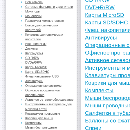
Веб-камеры
DVD±R/RW
Сетевые фильтры и удлинители
Мониторы
Карты MicroSD
Моноблоки
Гарнитуры компьютерные
Карты SD/SDHC
Боксы для оптических
Флеш накопител
носителей
Конверты для оптических
Антивирусы
носителей
Внешние HDD
Операционные с
Дискеты
Офисное програ
Картридеры
CD R/RW
Активное сетево
DVD±R/RW
Инструменты и м
Карты MicroSD
Карты SD/SDHC
Клавиатуры про
Флеш накопители USB
Антивирусы
Коврики для мы
Операционные системы
Комплекты
Офисное программное
обеспечение
Мыши беспрово
Активное сетевое оборудование
Инструменты и материалы для
Мыши проводны
монтажа сетей
Салфетки в туба
Клавиатуры проводные
Коврики для мыши
Баллоны со сжа
Комплекты
Спреи
Мыши беспроводные