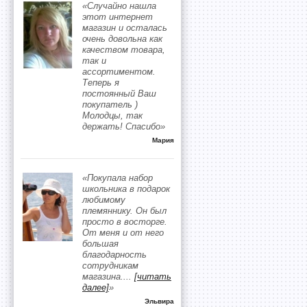
«Случайно нашла
этот интернет
магазин и осталась
очень довольна как
качеством товара,
так и
ассортиментом.
Теперь я
постоянный Ваш
покупатель )
Молодцы, так
держать! Спасибо»
Мария
«Покупала набор
школьника в подарок
любимому
племяннику. Он был
просто в восторге.
От меня и от него
большая
благодарность
сотрудникам
магазина.
...
[читать
далее]
»
Эльвира