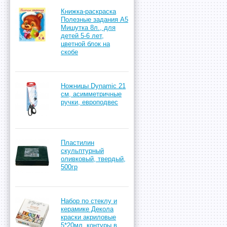
Книжка-раскраска
Полезные задания А5
Мишутка 8л., для
детей 5-6 лет,
цветной блок на
скобе
Ножницы Dynamic 21
см, асимметричные
ручки, европодвес
Пластилин
скульптурный
оливковый, твердый,
500гр
Набор по стеклу и
керамике Декола
краски акриловые
5*20мл, контуры в