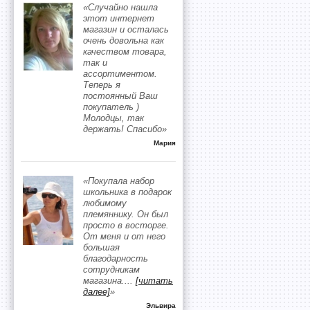
«Случайно нашла
этот интернет
магазин и осталась
очень довольна как
качеством товара,
так и
ассортиментом.
Теперь я
постоянный Ваш
покупатель )
Молодцы, так
держать! Спасибо»
Мария
«Покупала набор
школьника в подарок
любимому
племяннику. Он был
просто в восторге.
От меня и от него
большая
благодарность
сотрудникам
магазина.
...
[читать
далее]
»
Эльвира