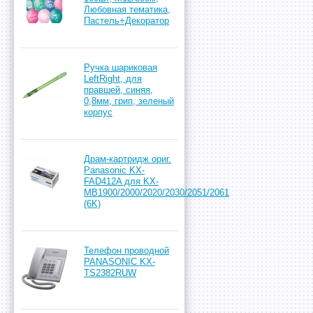
Любовная тематика,
Пастель+Декоратор
Ручка шариковая
LeftRight, для
правшей, синяя,
0,8мм, грип, зеленый
корпус
Драм-картридж ориг.
Panasonic KX-
FAD412A для KX-
MB1900/2000/2020/2030/2051/2061
(6K)
Телефон проводной
PANASONIC KX-
TS2382RUW