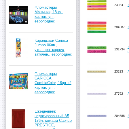
23934
Фломастеры
Машинки, 18цв.,
картон. уп.,
европодвес
204587
Карандаши Carioca
Jumbo 06цв.,
утолщен. корпус,
131734
заточен., европодвес
23293
Фломастеры
CARIOCA
CambiaColor, 18цв.+2,
картон. уп.,
европодвес
27792
Ежедневник
недатированный А5
204588
176л. кожзам Caprice
PRESTIGE,