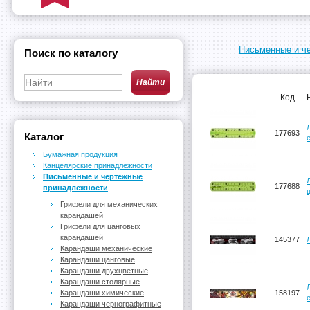
Письменные и ч
Поиск по каталогу
Код
177693
Каталог
Бумажная продукция
Канцелярские принадлежности
Письменные и чертежные
177688
принадлежности
Грифели для механических
карандашей
Грифели для цанговых
карандашей
145377
Карандаши механические
Карандаши цанговые
Карандаши двухцветные
Карандаши столярные
Карандаши химические
158197
Карандаши чернографитные