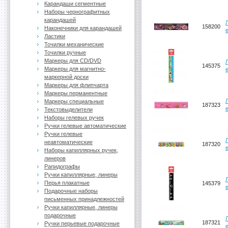
Карандаши сегментные
Наборы чернографитных
карандашей
158200
Наконечники для карандашей
Ластики
Точилки механические
Точилки ручные
Маркеры для CD/DVD
145375
Маркеры для магнитно-
маркерной доски
Маркеры для флипчарта
Маркеры перманентные
Маркеры специальные
187323
Текстовыделители
Наборы гелевых ручек
Ручки гелевые автоматические
Ручки гелевые
неавтоматические
187320
Наборы капиллярных ручек,
линеров
Рапидографы
Ручки капиллярные, линеры
Перья плакатные
145379
Подарочные наборы
письменных принадлежностей
Ручки капиллярные, линеры
подарочные
187321
Ручки перьевые подарочные