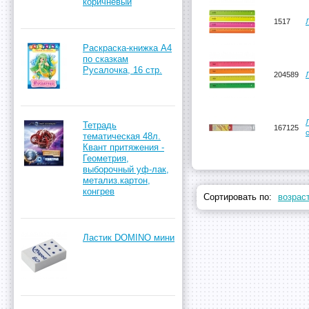
коричневый
1517
Раскраска-книжка А4
по сказкам
Русалочка, 16 стр.
204589
Тетрадь
167125
тематическая 48л.
Квант притяжения -
Геометрия,
выборочный уф-лак,
метализ.картон,
конгрев
Сортировать по:
возрас
Ластик DOMINO мини