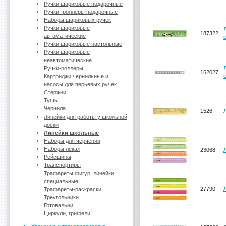
Ручки шариковые подарочные
Ручки- роллеры подарочные
Наборы шариковых ручек
Ручки шариковые
187322
автоматические
Ручки шариковые настольные
Ручки шариковые
неавтоматические
Ручки-роллеры
162027
Картриджи чернильные и
насосы для перьевых ручек
Стержни
Тушь
Чернила
1526
Линейки для работы у школьной
доски
Линейки школьные
Наборы для черчения
Наборы лекал
23068
Рейсшины
Транспортиры
Трафареты фигур, линейки
специальные
27790
Трафареты-раскраски
Треугольники
Готовальни
Циркули, грифели