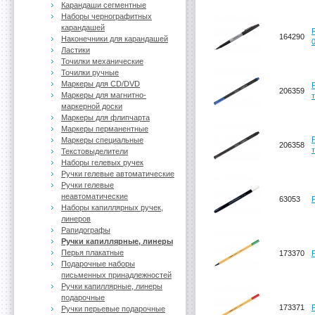
Карандаши сегментные
Наборы чернографитных
карандашей
164290
Наконечники для карандашей
Ластики
Точилки механические
Точилки ручные
Маркеры для CD/DVD
206359
Маркеры для магнитно-
маркерной доски
Маркеры для флипчарта
Маркеры перманентные
Маркеры специальные
206358
Текстовыделители
Наборы гелевых ручек
Ручки гелевые автоматические
Ручки гелевые
неавтоматические
63053
Наборы капиллярных ручек,
линеров
Рапидографы
Ручки капиллярные, линеры
Перья плакатные
173370
Подарочные наборы
письменных принадлежностей
Ручки капиллярные, линеры
подарочные
173371
Ручки перьевые подарочные