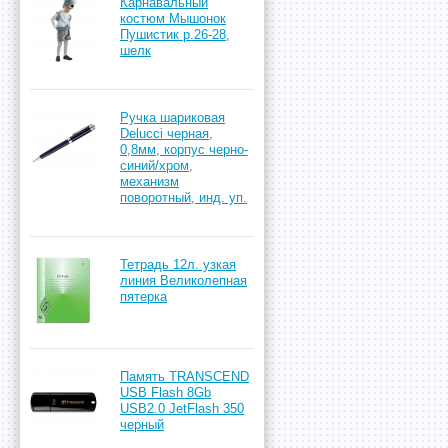
Карнавальный
костюм Мышонок
Пушистик р.26-28,
шелк
Ручка шариковая
Delucci черная,
0,8мм, корпус черно-
синий/хром,
механизм
поворотный, инд. уп.
Тетрадь 12л. узкая
линия Великолепная
пятерка
Память TRANSCEND
USB Flash 8Gb
USB2.0 JetFlash 350
черный