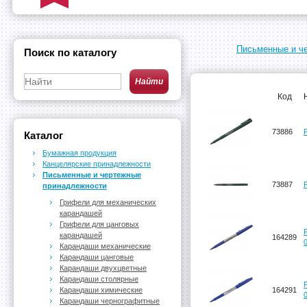
Письменные и ч
Поиск по каталогу
Код
73886
Каталог
Бумажная продукция
Канцелярские принадлежности
Письменные и чертежные
73887
принадлежности
Грифели для механических
карандашей
Грифели для цанговых
карандашей
164289
Карандаши механические
Карандаши цанговые
Карандаши двухцветные
Карандаши столярные
Карандаши химические
164291
Карандаши чернографитные