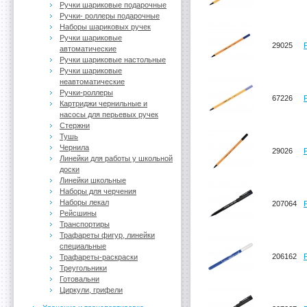
Ручки шариковые подарочные
Ручки- роллеры подарочные
Наборы шариковых ручек
Ручки шариковые
29025
автоматические
Ручки шариковые настольные
Ручки шариковые
неавтоматические
Ручки-роллеры
67226
Картриджи чернильные и
насосы для перьевых ручек
Стержни
Тушь
Чернила
29026
Линейки для работы у школьной
доски
Линейки школьные
Наборы для черчения
Наборы лекал
207064
Рейсшины
Транспортиры
Трафареты фигур, линейки
специальные
206162
Трафареты-раскраски
Треугольники
Готовальни
Циркули, грифели