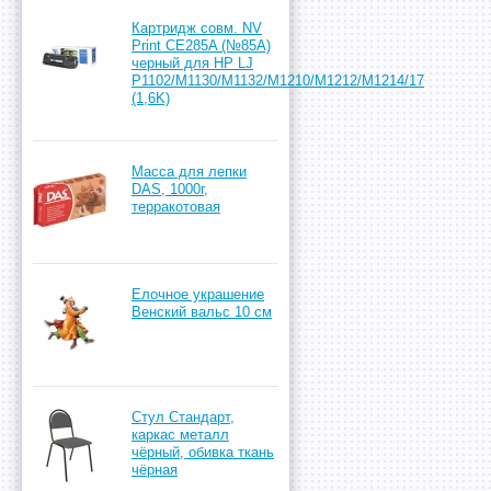
Картридж совм. NV
Print CE285A (№85A)
черный для HP LJ
P1102/M1130/M1132/M1210/M1212/M1214/17
(1,6K)
Масса для лепки
DAS, 1000г,
терракотовая
Елочное украшение
Венский вальс 10 см
Стул Стандарт,
каркас металл
чёрный, обивка ткань
чёрная