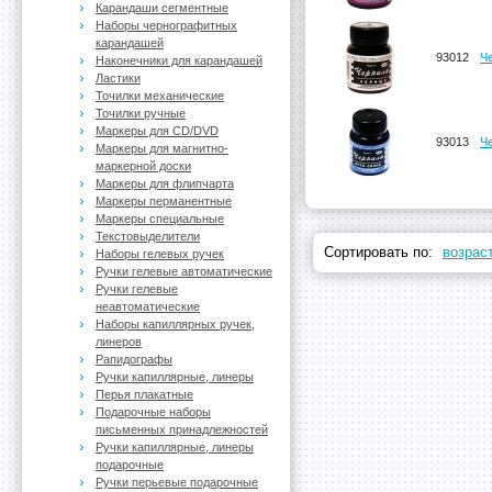
Карандаши сегментные
Наборы чернографитных
карандашей
93012
Ч
Наконечники для карандашей
Ластики
Точилки механические
Точилки ручные
Маркеры для CD/DVD
93013
Че
Маркеры для магнитно-
маркерной доски
Маркеры для флипчарта
Маркеры перманентные
Маркеры специальные
Текстовыделители
Сортировать по:
возрас
Наборы гелевых ручек
Ручки гелевые автоматические
Ручки гелевые
неавтоматические
Наборы капиллярных ручек,
линеров
Рапидографы
Ручки капиллярные, линеры
Перья плакатные
Подарочные наборы
письменных принадлежностей
Ручки капиллярные, линеры
подарочные
Ручки перьевые подарочные