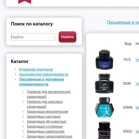
Письменные и ч
Поиск по каталогу
Код
Н
7472
Че
Каталог
Бумажная продукция
Канцелярские принадлежности
Письменные и чертежные
5538
Ч
принадлежности
Грифели для механических
карандашей
Грифели для цанговых
карандашей
63936
Ч
Карандаши механические
Карандаши цанговые
Карандаши двухцветные
Карандаши столярные
Карандаши химические
93011
Ч
Карандаши чернографитные