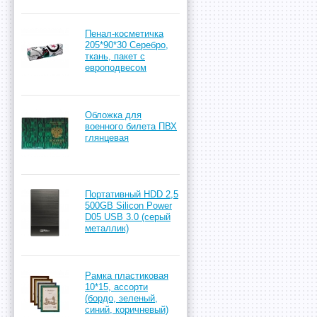
Пенал-косметичка
205*90*30 Серебро,
ткань, пакет с
европодвесом
Обложка для
военного билета ПВХ
глянцевая
Портативный HDD 2,5
500GB Silicon Power
D05 USB 3.0 (cерый
металлик)
Рамка пластиковая
10*15, ассорти
(бордо, зеленый,
синий, коричневый)