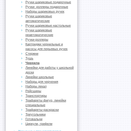
Ручки шариковые подарочные
Ручки- роллеры подарочные
Наборы шариковых ручек
Ручки шариковые
автоматические
Ручки шариковые настольные
Ручки шариковые
неавтоматические
Ручки-роллеры
Картриджи чернильные и
насосы для перьевых ручек
Стержни
Тушь
Чернила
Линейки для работы у школьной
доски
Линейки школьные
Наборы для черчения
Наборы лекал
Рейсшины
Транспортиры
Трафареты фигур, линейки
специальные
Трафареты-раскраски
Треугольники
Готовальни
Циркули, грифели