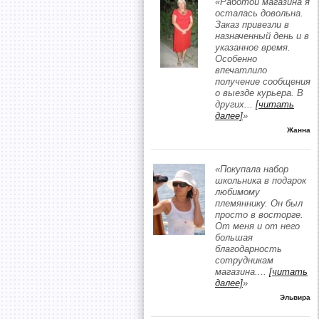
«Работой магазина я
осталась довольна.
Заказ привезли в
назначенный день и в
указанное время.
Особенно
впечатлило
получение сообщения
о выезде курьера. В
других
...
[читать
далее]
»
Жанна
«Покупала набор
школьника в подарок
любимому
племяннику. Он был
просто в восторге.
От меня и от него
большая
благодарность
сотрудникам
магазина.
...
[читать
далее]
»
Эльвира