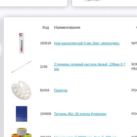
Код
Наименование
183518
Нож канцелярский 9 мм Start, европодвес
КИ
Стержень гелевый пастель белый, 138мм 0,7
КО
2156
мм
РЕ
82434
Палитра
РО
154508
Тетрадь 48л. А5 клетка бумвинил
РО