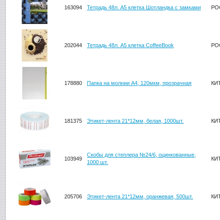
163094
Тетрадь 48л. А5 клетка Шотландка с замками
РО
202044
Тетрадь 48л. А5 клетка CoffeeBook
РО
178880
Папка на молнии А4, 120мкм, прозрачная
КИ
181375
Этикет-лента 21*12мм, белая, 1000шт.
КИ
Скобы для степлера №24/6, оцинкованные,
103949
КИ
1000 шт.
205706
Этикет-лента 21*12мм, оранжевая, 500шт.
КИ