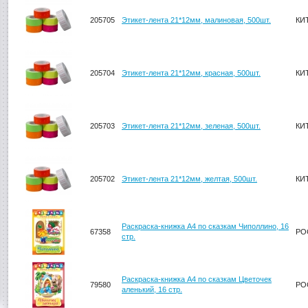
205705
Этикет-лента 21*12мм, малиновая, 500шт.
КИ
205704
Этикет-лента 21*12мм, красная, 500шт.
КИ
205703
Этикет-лента 21*12мм, зеленая, 500шт.
КИ
205702
Этикет-лента 21*12мм, желтая, 500шт.
КИ
Раскраска-книжка А4 по сказкам Чиполлино, 16
67358
РО
стр.
Раскраска-книжка А4 по сказкам Цветочек
79580
РО
аленький, 16 стр.