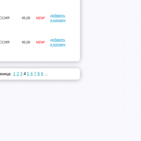
добавить
ССИЯ
45,00
NEW!
в корзину
добавить
ССИЯ
45,00
NEW!
в корзину
аница:
1
2
3
4
5
6
7
8
9
...