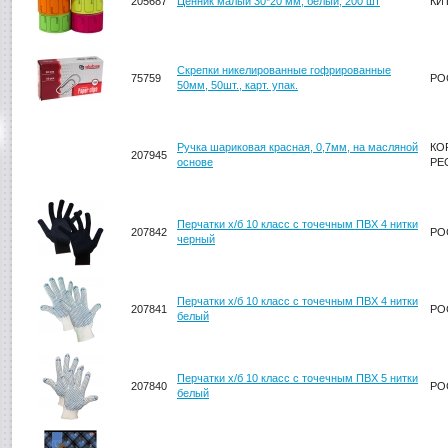
205687
Ценник малый 30*20 мм, белый, 200 шт
КИ
Скрепки никелированные гофрированные
75759
РО
50мм, 50шт., карт. упак.
Ручка шариковая красная, 0,7мм, на масляной
КО
207945
основе
РЕ
Перчатки х/б 10 класс с точечным ПВХ 4 нитки
207842
РО
черный
Перчатки х/б 10 класс с точечным ПВХ 4 нитки
207841
РО
белый
Перчатки х/б 10 класс с точечным ПВХ 5 нитки
207840
РО
белый