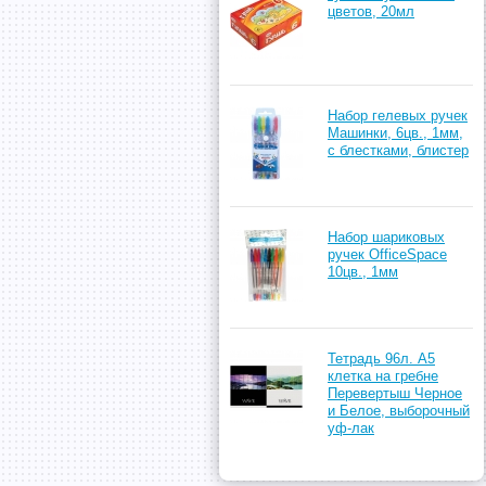
цветов, 20мл
Набор гелевых ручек
Машинки, 6цв., 1мм,
с блестками, блистер
Набор шариковых
ручек OfficeSpace
10цв., 1мм
Тетрадь 96л. А5
клетка на гребне
Перевертыш Черное
и Белое, выборочный
уф-лак