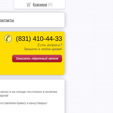
Корзина
(
0
)
онтакты
(831)
410-44-33
Есть вопросы?
Звоните в любое время!
Заказать обратный звонок
азинах и на складе постоянно в наличии
варов!
поставляем бумагу и канцтовары!