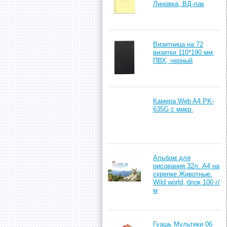
Линовка, ВД-лак
Визитница на 72
визитки 110*190 мм,
ПВХ, черный
Камера Web A4 PK-
635G с микр.
Альбом для
рисования 32л. А4 на
скрепке Животные.
Wild world, блок 100 г/
м
Гуашь Мультики 06