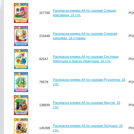
Раскраска-книжка А4 по сказкам Спящая
157765
РО
красавица, 16 стр.
Раскраска-книжка А4 по сказкам Снежная
210448
РО
королева, 16 страниц
Раскраска-книжка А4 по сказкам Сестрица
82547
РО
Алёнушка и братец Иванушка, 16 стр.
Раскраска-книжка А4 по сказкам Русалочка, 16
79578
РО
стр.
Раскраска-книжка А4 по сказкам Маугли, 16
138830
РО
стр.
Раскраска-книжка А4 по сказкам Золушка, 16
145398
РО
стр.