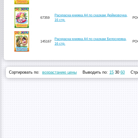
Раскраска-книжка А4 по сказкам Дюймовочка,
67359
РО
16 стр.
Раскраска-книжка А4 по сказкам Белоснежка,
145167
РО
16 стр.
Сортировать по:
возрастанию цены
Выводить по:
15
30
60
Стр