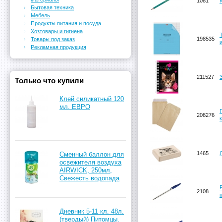
1081
Бытовая техника
Мебель
Продукты питания и посуда
Хозтовары и гигиена
198535
Товары под заказ
Рекламная продукция
211527
Только что купили
Клей силикатный 120
мл. ЕВРО
208276
1465
Сменный баллон для
освежителя воздуха
AIRWICK, 250мл,
Свежесть водопада
2108
Дневник 5-11 кл. 48л.
(твердый) Питомцы.