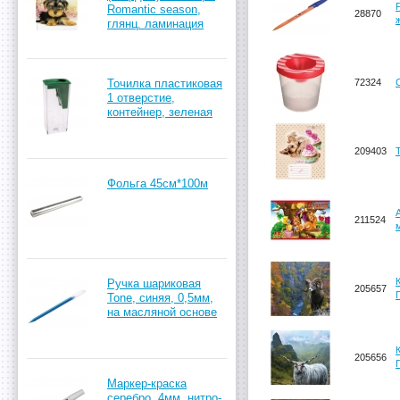
Romantic season,
28870
глянц. ламинация
Точилка пластиковая
72324
1 отверстие,
контейнер, зеленая
209403
Фольга 45см*100м
211524
Ручка шариковая
205657
Tone, синяя, 0,5мм,
на масляной основе
205656
Маркер-краска
серебро, 4мм, нитро-