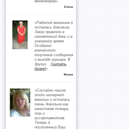
менеджеров»
Елена
«Работой магазина я
осталась довольна.
Заказ привезли в
назначенный день и в
указанное время.
Особенно
впечатлило
получение сообщения
о выезде курьера. В
других
...
[читать
далее]
»
Жанна
«Случайно нашла
этот интернет
магазин и осталась
очень довольна как
качеством товара,
так и
ассортиментом.
Теперь я
постоянный Ваш