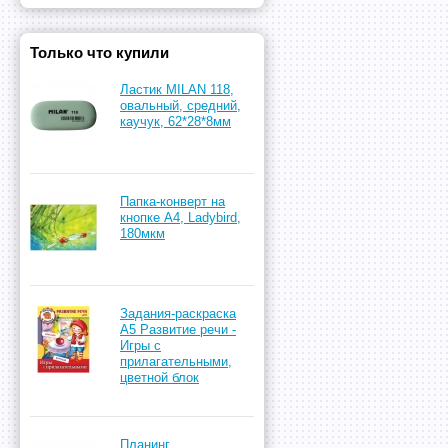
Только что купили
Ластик MILAN 118,
овальный, средний,
каучук, 62*28*8мм
Папка-конверт на
кнопке А4, Ladybird,
180мкм
Задания-раскраска
А5 Развитие речи -
Игры с
прилагательными,
цветной блок
Планинг