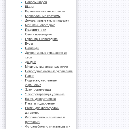
Наборы шаров
Шары
Карнавальные аксессуары
Карнавальные костюмы
Декоративные куклы под елку
Магниты новогодние
Подсвечники
Свечи новогодние
Сувениры новогодние
Бусы
Гирлянды
Декоративные украшения из
хвои
Дождик
Мишура, гирлянды, растяжки
Новогодние оконные украшения
Панно
Подвески, настенные
украшения
Электрогирлянды
Электрогирлянды уличные
Банты декоративные
Пакеты подарочные
Рамки для фотографий,
дипломов
Фотоальбомы магнитные и
фотокниги
Фотоальбомы с пластиковыми