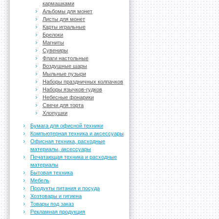
кармашками
Альбомы для монет
Листы для монет
Карты игральные
Брелоки
Магниты
Сувениры
Флаги настольные
Воздушные шары
Мыльные пузыри
Наборы праздничных колпачков
Наборы язычков-гудков
Небесные фонарики
Свечи для торта
Хлопушки
Бумага для офисной техники
Компьютерная техника и аксессуары
Офисная техника, расходные
материалы, аксессуары
Печатающая техника и расходные
материалы
Бытовая техника
Мебель
Продукты питания и посуда
Хозтовары и гигиена
Товары под заказ
Рекламная продукция