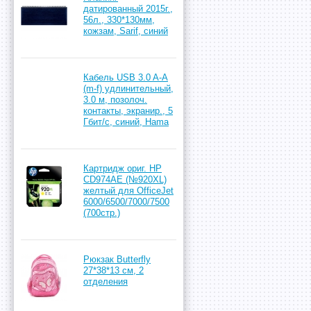
датированный 2015г.,
56л., 330*130мм,
кожзам, Sarif, синий
Кабель USB 3.0 A-A
(m-f) удлинительный,
3.0 м, позолоч.
контакты, экранир., 5
Гбит/с, синий, Hama
Картридж ориг. HP
CD974AE (№920XL)
желтый для OfficeJet
6000/6500/7000/7500
(700стр.)
Рюкзак Butterfly
27*38*13 см, 2
отделения