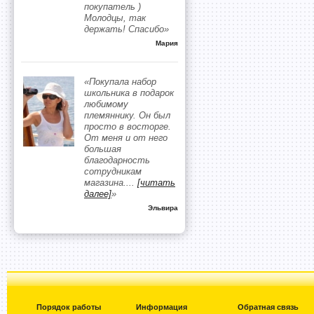
покупатель )
Молодцы, так
держать! Спасибо»
Мария
«Покупала набор
школьника в подарок
любимому
племяннику. Он был
просто в восторге.
От меня и от него
большая
благодарность
сотрудникам
магазина.
...
[читать
далее]
»
Эльвира
Порядок работы
Информация
Обратная связь