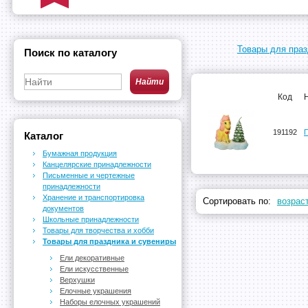
Товары для праз
Поиск по каталогу
Код
191192
П
Каталог
Бумажная продукция
Канцелярские принадлежности
Письменные и чертежные
принадлежности
Хранение и транспортировка
Сортировать по:
возрас
документов
Школьные принадлежности
Товары для творчества и хобби
Товары для праздника и сувениры
Ели декоративные
Ели искусственные
Верхушки
Елочные украшения
Наборы елочных украшений