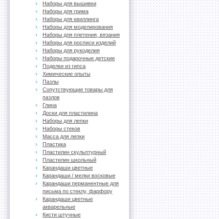
Наборы для вышивки
Наборы для грима
Наборы для квиллинга
Наборы для моделирования
Наборы для плетения, вязания
Наборы для росписи изделий
Наборы для рукоделия
Наборы подарочные детские
Поделки из гипса
Химические опыты
Пазлы
Сопутствующие товары для
пазлов
Глина
Доски для пластилина
Наборы для лепки
Наборы стеков
Масса для лепки
Пластика
Пластилин скульптурный
Пластилин школьный
Карандаши цветные
Карандаши / мелки восковые
Карандаши перманентные для
письма по стеклу, фарфору
Карандаши цветные
акварельные
Кисти штучные