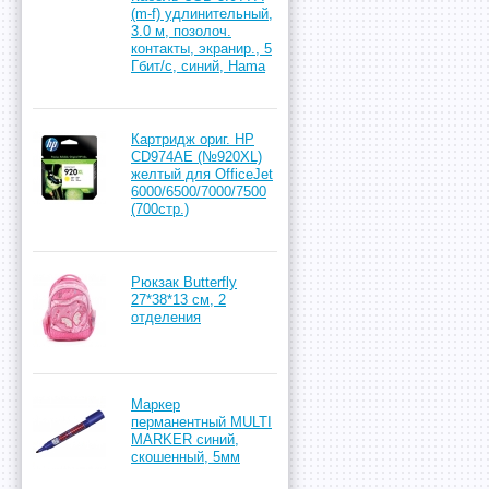
(m-f) удлинительный,
3.0 м, позолоч.
контакты, экранир., 5
Гбит/с, синий, Hama
Картридж ориг. HP
CD974AE (№920XL)
желтый для OfficeJet
6000/6500/7000/7500
(700стр.)
Рюкзак Butterfly
27*38*13 см, 2
отделения
Маркер
перманентный MULTI
MARKER синий,
скошенный, 5мм