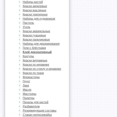
Наборы кистей
Краски акриловые
Краски масляные
Краски темперные
Наборы для художников
Пастель
Уголь
Краски акварельные
Краски гуашевые
Краски пальчиковые
Наборы для декорирования
Гели с блёстками
Клей декоративный
Контуры
Краски витражные
Краски по керамике
Краски по стеклу и керамике
Краски по ткани
Фломастеры
Грунт
Лаки
Масло
Мастхины
Палитры
Пеналы для кистей
Разбавители
Резервирующие составы
Стакан-непроливайка