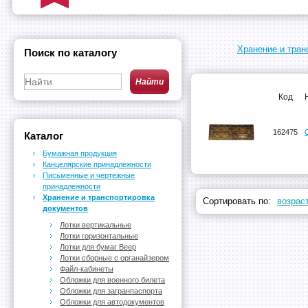
Хранение и тран
Поиск по каталогу
Код
162475
Каталог
Бумажная продукция
Канцелярские принадлежности
Письменные и чертежные
принадлежности
Хранение и транспортировка
Сортировать по:
возрас
документов
Лотки вертикальные
Лотки горизонтальные
Лотки для бумаг Веер
Лотки сборные с органайзером
Файл-кабинеты
Обложки для военного билета
Обложки для загранпаспорта
Обложки для автодокументов