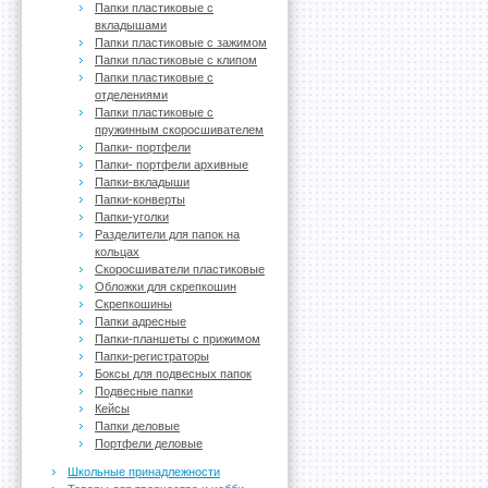
Папки пластиковые с
вкладышами
Папки пластиковые с зажимом
Папки пластиковые с клипом
Папки пластиковые с
отделениями
Папки пластиковые с
пружинным скоросшивателем
Папки- портфели
Папки- портфели архивные
Папки-вкладыши
Папки-конверты
Папки-уголки
Разделители для папок на
кольцах
Скоросшиватели пластиковые
Обложки для скрепкошин
Скрепкошины
Папки адресные
Папки-планшеты с прижимом
Папки-регистраторы
Боксы для подвесных папок
Подвесные папки
Кейсы
Папки деловые
Портфели деловые
Школьные принадлежности