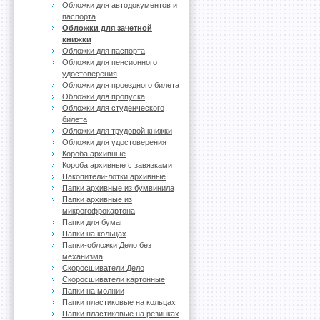
Обложки для автодокументов и
паспорта
Обложки для зачетной
книжки
Обложки для паспорта
Обложки для пенсионного
удостоверения
Обложки для проездного билета
Обложки для пропуска
Обложки для студенческого
билета
Обложки для трудовой книжки
Обложки для удостоверения
Короба архивные
Короба архивные с завязками
Накопители-лотки архивные
Папки архивные из бумвинила
Папки архивные из
микрогофрокартона
Папки для бумаг
Папки на кольцах
Папки-обложки Дело без
механизма
Скоросшиватели Дело
Скоросшиватели картонные
Папки на молнии
Папки пластиковые на кольцах
Папки пластиковые на резинках