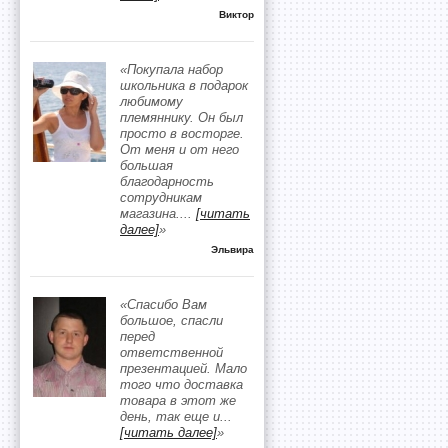
Виктор
«Покупала набор
школьника в подарок
любимому
племяннику. Он был
просто в восторге.
От меня и от него
большая
благодарность
сотрудникам
магазина.
...
[читать
далее]
»
Эльвира
«Спасибо Вам
большое, спасли
перед
ответственной
презентацией. Мало
того что доставка
товара в этот же
день, так еще и
...
[читать далее]
»