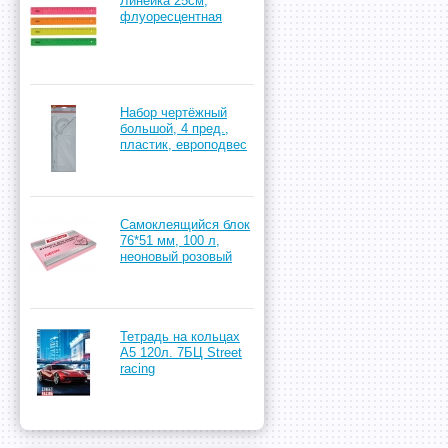
Линейка 25см,
флуоресцентная
Набор чертёжный
большой, 4 пред.,
пластик, европодвес
Самоклеящийся блок
76*51 мм, 100 л,
неоновый розовый
Тетрадь на кольцах
А5 120л. 7БЦ Street
racing