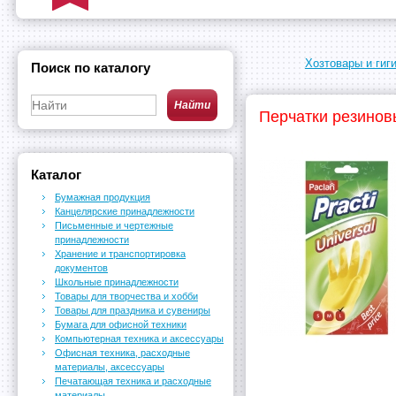
Хозтовары и гиг
Поиск по каталогу
Перчатки резинов
Каталог
Бумажная продукция
Канцелярские принадлежности
Письменные и чертежные
принадлежности
Хранение и транспортировка
документов
Школьные принадлежности
Товары для творчества и хобби
Товары для праздника и сувениры
Бумага для офисной техники
Компьютерная техника и аксессуары
Офисная техника, расходные
материалы, аксессуары
Печатающая техника и расходные
материалы