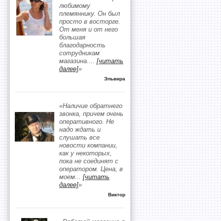
любимому
племяннику. Он был
просто в восторге.
От меня и от него
большая
благодарность
сотрудникам
магазина.
...
[читать
далее]
»
Эльвира
«Наличие обратнего
звонка, причем очень
оперативного. Не
надо ждать и
слушать все
новости компании,
как у некоторых,
пока не соединят с
оператором. Цена, в
моем
...
[читать
далее]
»
Виктор