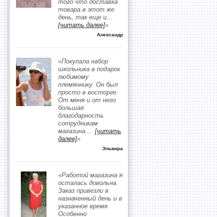
того что доставка
товара в этот же
день, так еще и
...
[читать далее]
»
Александр
«Покупала набор
школьника в подарок
любимому
племяннику. Он был
просто в восторге.
От меня и от него
большая
благодарность
сотрудникам
магазина.
...
[читать
далее]
»
Эльвира
«Работой магазина я
осталась довольна.
Заказ привезли в
назначенный день и в
указанное время.
Особенно