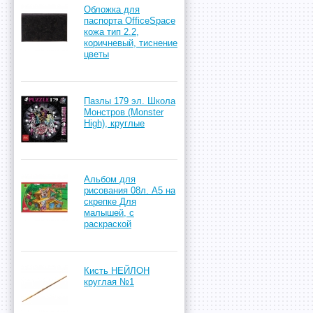
Обложка для
паспорта OfficeSpace
кожа тип 2.2,
коричневый, тиснение
цветы
Пазлы 179 эл. Школа
Монстров (Monster
High), круглые
Альбом для
рисования 08л. А5 на
скрепке Для
малышей, с
раскраской
Кисть НЕЙЛОН
круглая №1