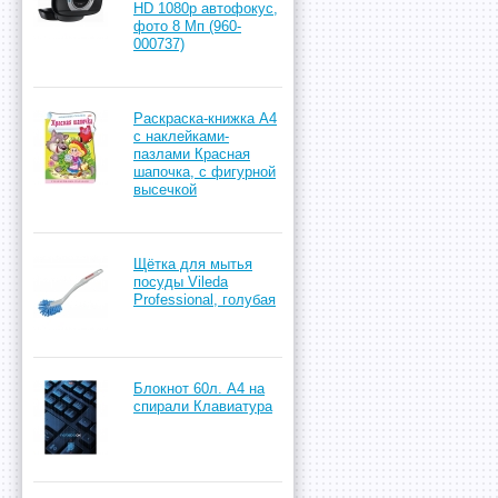
HD 1080p автофокус,
фото 8 Мп (960-
000737)
Раскраска-книжка А4
с наклейками-
пазлами Красная
шапочка, с фигурной
высечкой
Щётка для мытья
посуды Vileda
Professional, голубая
Блокнот 60л. А4 на
спирали Клавиатура