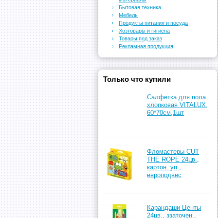
Бытовая техника
Мебель
Продукты питания и посуда
Хозтовары и гигиена
Товары под заказ
Рекламная продукция
Только что купили
Салфетка для пола
хлопковая VITALUX,
60*70см,1шт
Фломастеры CUT
THE ROPE 24цв.,
картон. уп.,
европодвес
Карандаши Центы
24цв., ззаточен.,