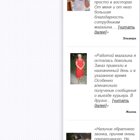
просто в восторге.
От меня и от него
большая
благодарность
сотрудникам
магазина.
...
[читать
далее]
»
Эльвира
«Работой магазина я
осталась довольна.
Заказ привезли в
назначенный день и в
указанное время.
Особенно
впечатлило
получение сообщения
о выезде курьера. В
других
...
[читать
далее]
»
Жанна
«Наличие обратнего
звонка, причем очень
оперативного. Не