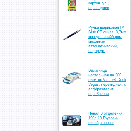
картон. уп.,
европодвес
Ручка шариковая IM
Blue CT синяя, 0,7мм,
корпус синий/хром,
механизм
автоматический,
подар.уп.
Визитница
настольная на 200
визиток Visifix® Desk
Vegas, перекидная, с
алф/разделит.,
серебряная
Пенал 3 отделения
190*110 Грузовик
синий, конгрев