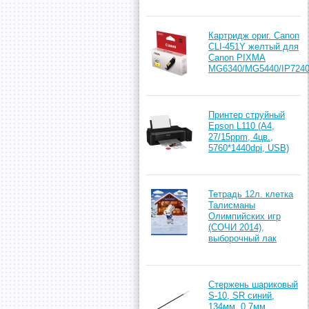
Картридж ориг. Canon
CLI-451Y желтый для
Canon PIXMA
MG6340/MG5440/IP724
Принтер струйный
Epson L110 (A4,
27/15ppm, 4цв.,
5760*1440dpi, USB)
Тетрадь 12л. клетка
Талисманы
Олимпийских игр
(СОЧИ 2014),
выборочный лак
Стержень шариковый
S-10, SR синий,
134мм, 0,7мм