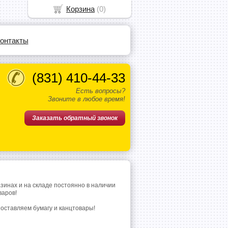
Корзина
(
0
)
онтакты
(831)
410-44-33
Есть вопросы?
Звоните в любое время!
Заказать обратный звонок
азинах и на складе постоянно в наличии
варов!
поставляем бумагу и канцтовары!