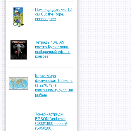
Ножницы детские 13
см Cut the Rope,
европодвес
Тетрадь 48л. А5
клетка Купи слона,
выборочный уф-лак,
конгрев
Карта Мира
физическая 1:25млн.
(1,22*0,79) в
картонном тубусе, на
рейках
Тонер-картридж
EPSON AcuLaser
C900/1900 черный
(S050100)