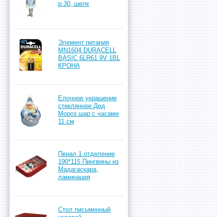
р.30, шелк
Элемент питания
MN1604 DURACELL
BASIC 6LR61 9V 1BL
КРОНА
Елочное украшение
стеклянное Дед
Мороз шар с часами
11 см
Пенал 1 отделение
190*115 Пингвины из
Мадагаскара,
ламинация
Стол письменный