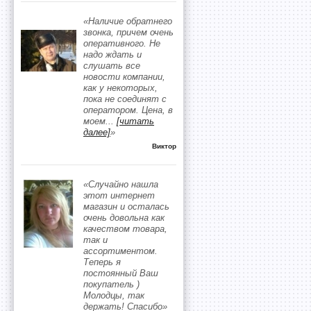
«Наличие обратнего
звонка, причем очень
оперативного. Не
надо ждать и
слушать все
новости компании,
как у некоторых,
пока не соединят с
оператором. Цена, в
моем
...
[читать
далее]
»
Виктор
«Случайно нашла
этот интернет
магазин и осталась
очень довольна как
качеством товара,
так и
ассортиментом.
Теперь я
постоянный Ваш
покупатель )
Молодцы, так
держать! Спасибо»