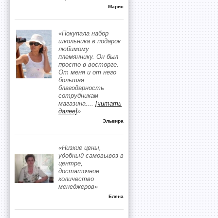
Мария
«Покупала набор
школьника в подарок
любимому
племяннику. Он был
просто в восторге.
От меня и от него
большая
благодарность
сотрудникам
магазина.
...
[читать
далее]
»
Эльвира
«Низкие цены,
удобный самовывоз в
центре,
достаточное
количество
менеджеров»
Елена