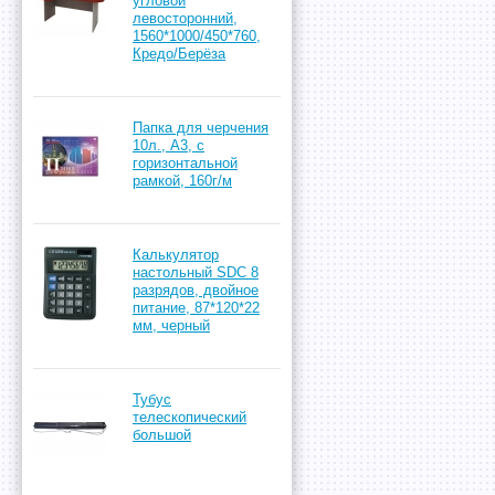
угловой
левосторонний,
1560*1000/450*760,
Кредо/Берёза
Папка для черчения
10л., А3, с
горизонтальной
рамкой, 160г/м
Калькулятор
настольный SDC 8
разрядов, двойное
питание, 87*120*22
мм, черный
Тубус
телескопический
большой