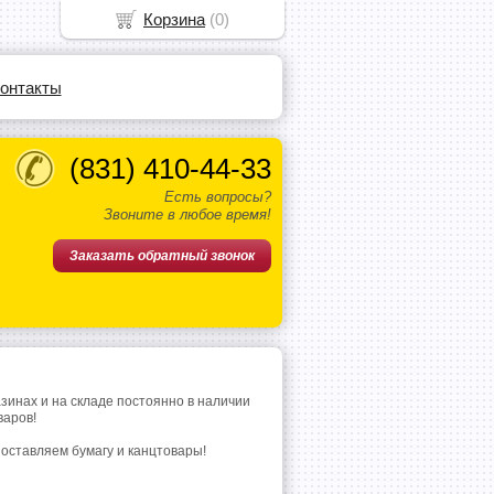
Корзина
(
0
)
онтакты
(831)
410-44-33
Есть вопросы?
Звоните в любое время!
Заказать обратный звонок
азинах и на складе постоянно в наличии
варов!
поставляем бумагу и канцтовары!