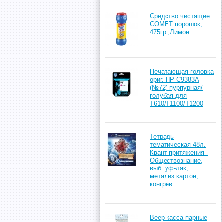
Средство чистящее
COMET порошок,
475гр ,Лимон
Печатающая головка
ориг. HP C9383A
(№72) пурпурная/
голубая для
T610/T1100/T1200
Тетрадь
тематическая 48л.
Квант притяжения -
Обществознание,
выб. уф-лак,
метализ.картон,
конгрев
Веер-касса парные