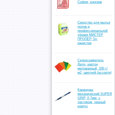
София, конгрев
Средство для мытья
полов и
профессиональной
уборки МИСТЕР
ПРОПЕР, 5л,
канистра
Скоросшиватель
Дело, картон
мелованный, 330 г/
м2, цветной (ассорти)
Карандаш
механический SUPER
GRIP, 0,7мм, с
ластиком, черный
корпус