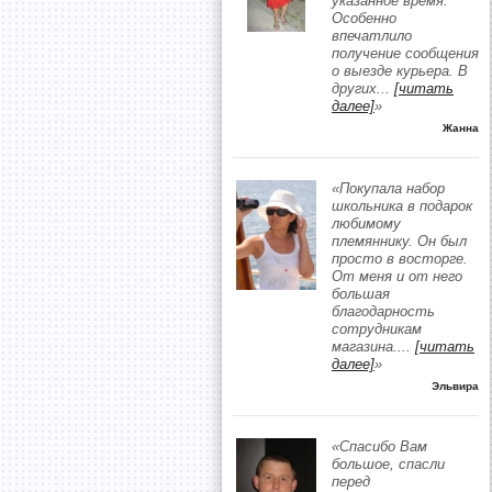
указанное время.
Особенно
впечатлило
получение сообщения
о выезде курьера. В
других
...
[читать
далее]
»
Жанна
«Покупала набор
школьника в подарок
любимому
племяннику. Он был
просто в восторге.
От меня и от него
большая
благодарность
сотрудникам
магазина.
...
[читать
далее]
»
Эльвира
«Спасибо Вам
большое, спасли
перед