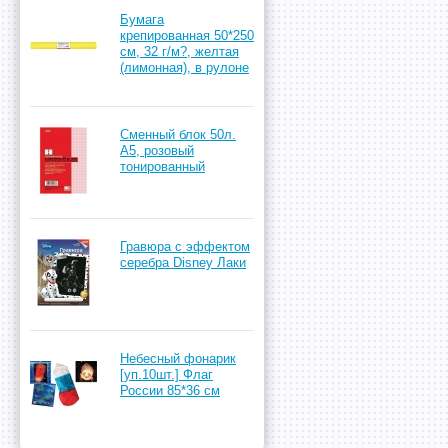
Бумага
крепированная 50*250
см, 32 г/м?, желтая
(лимонная), в рулоне
Сменный блок 50л.
А5, розовый
тонированный
Гравюра с эффектом
серебра Disney Лаки
Небесный фонарик
[уп.10шт.] Флаг
России 85*36 см