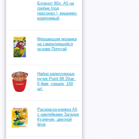
Блокнот 80л. А5 на
гребне (под
персонал.), вишнево-
коричневый
Мерцающая мозаика
на самоклеящейся
основе Попугай
Набор капиллярных
ручек Point 88 20цв.,
0,4мм, горшок, 150
шт.
Раскраска-книжка А5
с наклейками Загадки
Кузнечик, цветной
блок