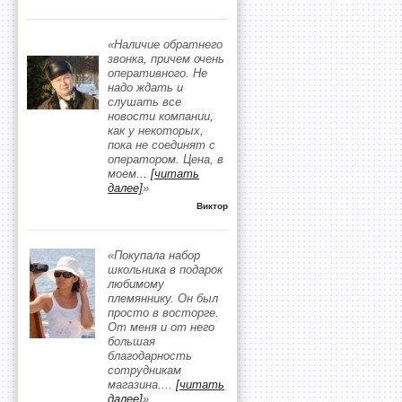
«Наличие обратнего
звонка, причем очень
оперативного. Не
надо ждать и
слушать все
новости компании,
как у некоторых,
пока не соединят с
оператором. Цена, в
моем
...
[читать
далее]
»
Виктор
«Покупала набор
школьника в подарок
любимому
племяннику. Он был
просто в восторге.
От меня и от него
большая
благодарность
сотрудникам
магазина.
...
[читать
далее]
»