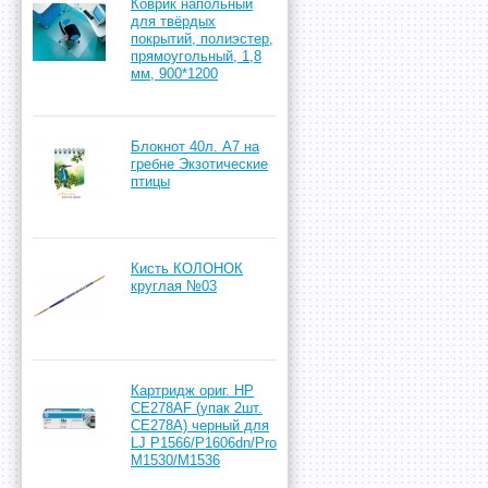
Коврик напольный
для твёрдых
покрытий, полиэстер,
прямоугольный, 1,8
мм, 900*1200
Блокнот 40л. А7 на
гребне Экзотические
птицы
Кисть КОЛОНОК
круглая №03
Картридж ориг. HP
CE278AF (упак 2шт.
CE278A) черный для
LJ P1566/P1606dn/Pro
M1530/M1536