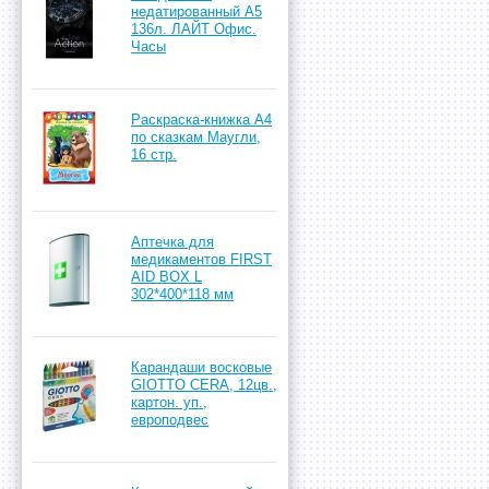
недатированный А5
136л. ЛАЙТ Офис.
Часы
Раскраска-книжка А4
по сказкам Маугли,
16 стр.
Аптечка для
медикаментов FIRST
AID BOX L
302*400*118 мм
Карандаши восковые
GIOTTO CERA, 12цв.,
картон. уп.,
европодвес