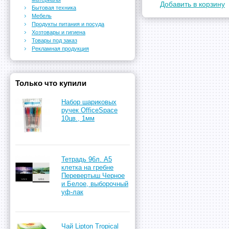
Добавить в корзину
Бытовая техника
Мебель
Продукты питания и посуда
Хозтовары и гигиена
Товары под заказ
Рекламная продукция
Только что купили
Набор шариковых
ручек OfficeSpace
10цв., 1мм
Тетрадь 96л. А5
клетка на гребне
Перевертыш Черное
и Белое, выборочный
уф-лак
Чай Lipton Tropical