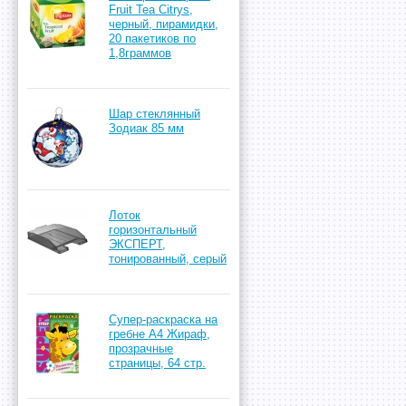
Fruit Tea Citrys,
черный, пирамидки,
20 пакетиков по
1,8граммов
Шар стеклянный
Зодиак 85 мм
Лоток
горизонтальный
ЭКСПЕРТ,
тонированный, серый
Супер-раскраска на
гребне А4 Жираф,
прозрачные
страницы, 64 стр.