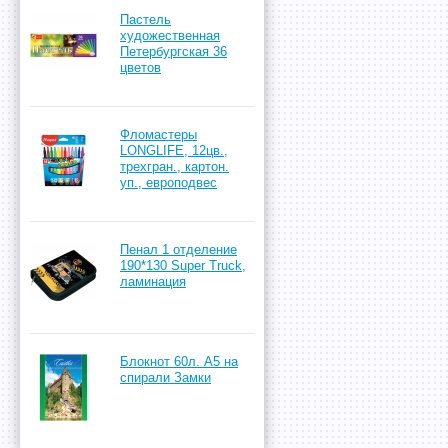
Пастель
художественная
Петербургская 36
цветов
Фломастеры
LONGLIFE, 12цв.,
трехгран., картон.
уп., европодвес
Пенал 1 отделение
190*130 Super Truck,
ламинация
Блокнот 60л. А5 на
спирали Замки