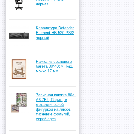
чёрная
Клавиатура Defender
Element HB-520 PS/2
черный
Рамка из соснового
багета 30*40см, №1,
мокко 17 мм.
Записная книжка 80л.
А6 7БЦ Париж, с
металлической
фигуркой на ляссе,
тиснение фольгой,
сереб.срез