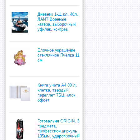
Дневник 1-11 кл. 48л.
ЛАЙТ Военные
катера, выборочный
уф-лак, конгрев
Елочное украшение
стеклянное Пчелка 11
см
Книга учета А4 80 л,
клетка, твердый
переплет 7БЦ, блок
офсет
Готовальня ORIGIN, 3
предмета,
профессион.циркуль
135мм, ударопрочный