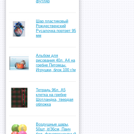
футляр
Шар пластиковый
Рождественский
Русалочка портрет 95
мм
Альбом для
рисования 40л. А4 на
гребне Питомцы.
Игрушки, блок 100 г/м
Тетрадь 96л. А5
клетка на гребне
Шотландка, твердая
обложка
Воздушные шары,
50шт, it/36см, Панч
бол, флуоресцентный