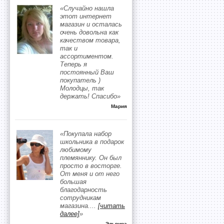
«Случайно нашла
этот интернет
магазин и осталась
очень довольна как
качеством товара,
так и
ассортиментом.
Теперь я
постоянный Ваш
покупатель )
Молодцы, так
держать! Спасибо»
Мария
«Покупала набор
школьника в подарок
любимому
племяннику. Он был
просто в восторге.
От меня и от него
большая
благодарность
сотрудникам
магазина.
...
[читать
далее]
»
Эльвира