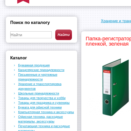
Хранение и тран
Поиск по каталогу
Папка-регистрато
пленкой, зеленая
Каталог
Бумажная продукция
Канцелярские принадлежности
Письменные и чертежные
принадлежности
Хранение и транспортировка
документов
Школьные принадлежности
Товары для творчества и хобби
Товары для праздника и сувениры
Бумага для офисной техники
Компьютерная техника и аксессуары
Офисная техника, расходные
материалы, аксессуары
Печатающая техника и расходные
материалы