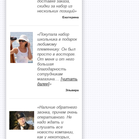
доставке заказа,
скидки за набор из
нескольких позиций»
Екатерина
«Покупала набор
школьника в подарок
любимому
племяннику. Он был
просто в восторге.
От меня и от него
большая
благодарность
сотрудникам
магазина.
...
[читать
далее]
»
Эльвира
«Наличие обратнего
звонка, причем очень
оперативного. Не
надо ждать и
слушать все
новости компании,
как у некоторых,