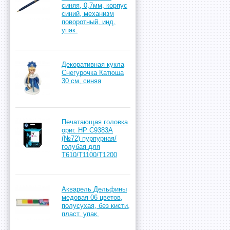
синяя, 0,7мм, корпус
синий, механизм
поворотный, инд.
упак.
Декоративная кукла
Снегурочка Катюша
30 см, синяя
Печатающая головка
ориг. HP C9383A
(№72) пурпурная/
голубая для
T610/T1100/T1200
Акварель Дельфины
медовая 06 цветов,
полусухая, без кисти,
пласт. упак.