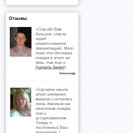
Отзывы
«Спасибо Вам
большое, спасли
перед
ответственной
презентацией. Мало
того что доставка
товара в этот же
день, так еще и
...
[читать далее]
»
Александр
«Случайно нашла
этот интернет
магазин и осталась
очень довольна как
качеством товара,
так и
ассортиментом.
Теперь я
постоянный Ваш
покупатель )