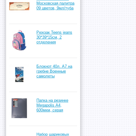
Московская палитра
09 цветов, 9мл/туба
Рюкзак Teens jeans
30*39*15см, 2
отделения
Блокнот 40л. А7 на
гребне Военные
самолеты
Папка на резинке
Megapolis А4,
600мкм, серая
Набор шариковых