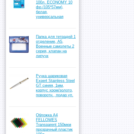
100л. ECONOMY 10
фр.(105*57мм),
белая,
универсальная
Папка для тетрадей 1
отделение, А5,
Военные самолеты 2
серия, клапан на
липучк
Ручка шариковая
Expert Stainless Steel
GT синяя, 1мм,
корпус хром/золото,
поворотн., подар.уп.
Обложка A4
FELLOWES
Transparent 150мкм
прозрачный пластик