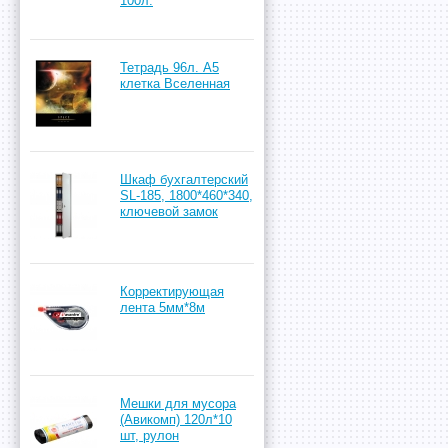
100л.
Тетрадь 96л. А5
клетка Вселенная
Шкаф бухгалтерский
SL-185, 1800*460*340,
ключевой замок
Корректирующая
лента 5мм*8м
Мешки для мусора
(Авикомп) 120л*10
шт, рулон