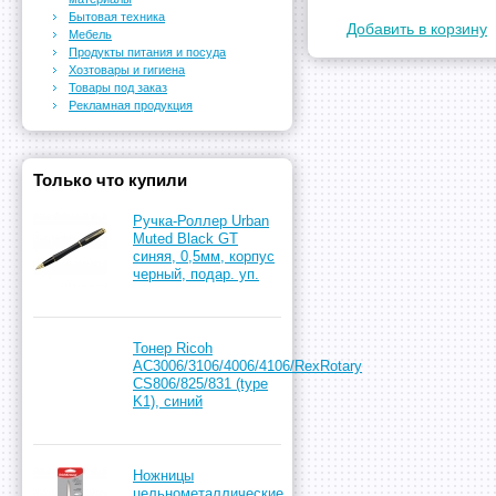
Бытовая техника
Добавить в корзину
Мебель
Продукты питания и посуда
Хозтовары и гигиена
Товары под заказ
Рекламная продукция
Только что купили
Ручка-Роллер Urban
Muted Black GT
синяя, 0,5мм, корпус
черный, подар. уп.
Тонер Ricoh
AC3006/3106/4006/4106/RexRotary
CS806/825/831 (type
K1), синий
Ножницы
цельнометаллические