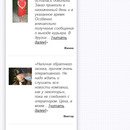
осталась довольна.
Заказ привезли в
назначенный день и в
указанное время.
Особенно
впечатлило
получение сообщения
о выезде курьера. В
других
...
[читать
далее]
»
Жанна
«Наличие обратнего
звонка, причем очень
оперативного. Не
надо ждать и
слушать все
новости компании,
как у некоторых,
пока не соединят с
оператором. Цена, в
моем
...
[читать
далее]
»
Виктор