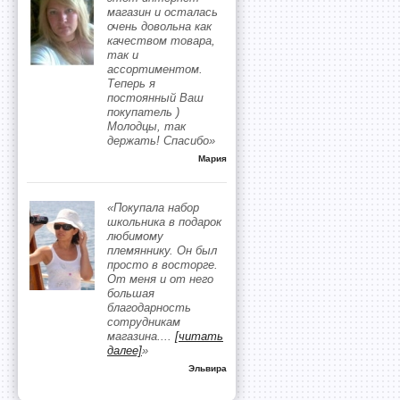
магазин и осталась
очень довольна как
качеством товара,
так и
ассортиментом.
Теперь я
постоянный Ваш
покупатель )
Молодцы, так
держать! Спасибо»
Мария
«Покупала набор
школьника в подарок
любимому
племяннику. Он был
просто в восторге.
От меня и от него
большая
благодарность
сотрудникам
магазина.
...
[читать
далее]
»
Эльвира