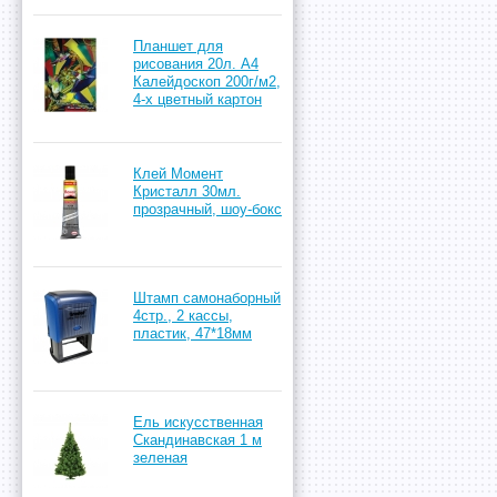
Планшет для
рисования 20л. А4
Калейдоскоп 200г/м2,
4-х цветный картон
Клей Момент
Кристалл 30мл.
прозрачный, шоу-бокс
Штамп самонаборный
4стр., 2 кассы,
пластик, 47*18мм
Ель искусственная
Скандинавская 1 м
зеленая