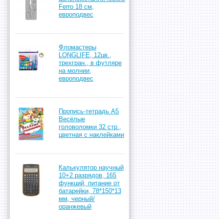
Ferro 18 см,
европодвес
Фломастеры
LONGLIFE, 12цв.,
трехгран., в футляре
на молнии,
европодвес
Пропись-тетрадь А5
Весёлые
головоломки 32 стр.,
цветная с наклейками
Калькулятор научный
10+2 разрядов, 165
функций, питание от
батарейки, 78*150*13
мм, черный/
оранжевый