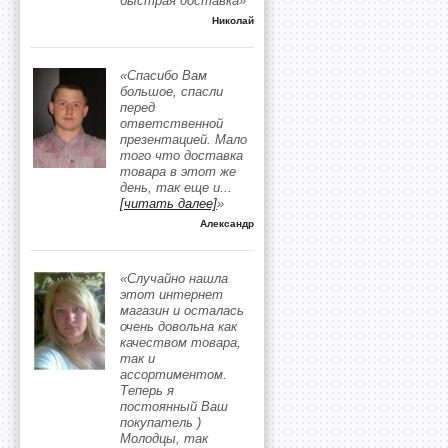
быстрая доставка»
Николай
«Спасибо Вам
большое, спасли
перед
ответственной
презентацией. Мало
того что доставка
товара в этот же
день, так еще и
...
[читать далее]
»
Александр
«Случайно нашла
этот интернет
магазин и осталась
очень довольна как
качеством товара,
так и
ассортиментом.
Теперь я
постоянный Ваш
покупатель )
Молодцы, так