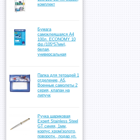
комплект
Бумага
самоклеящаяся А4
100л. ECONOMY 10
фр.(105*57мм),
белая,
универсальная
Папка для тетрадей 1
отделение, А5,
Военные самолеты 2
серия, клапан на
липучк
Ручка шариковая
Expert Stainless Steel
GT синяя, 1мм,
корпус хром/золото,
поворотн., подар.уп.