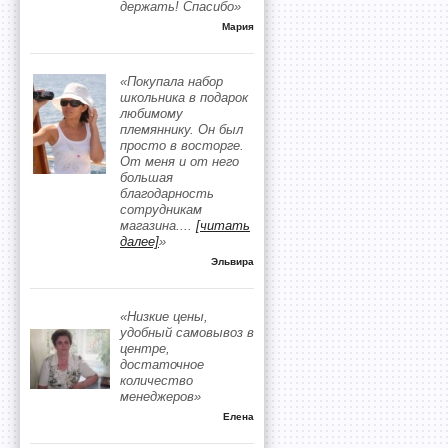
держать! Спасибо»
Мария
«Покупала набор
школьника в подарок
любимому
племяннику. Он был
просто в восторге.
От меня и от него
большая
благодарность
сотрудникам
магазина.
...
[читать
далее]
»
Эльвира
«Низкие цены,
удобный самовывоз в
центре,
достаточное
количество
менеджеров»
Елена