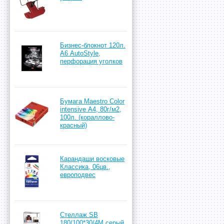
Бизнес-блокнот 120л.
А6 AutoStyle,
перфорация уголков
Бумага Maestro Color
intensive А4, 80г/м2,
100л. (кораллово-
красный)
Карандаши восковые
Классика, 06цв.,
европодвес
Стеллаж SB
180/100*30/4М серый,