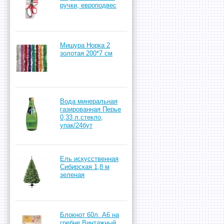
ручки, европодвес
Мишура Норка 2
золотая 200*7 см
Вода минеральная
газированная Перье
0,33 л.стекло,
упак/24бут
Ель искусственная
Сибирская 1,8 м
зеленая
Блокнот 60л. А6 на
гребне Винтажный