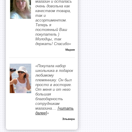
магазин и осталась
очень довольна как
качеством товара,
так и
ассортиментом.
Теперь я
постоянный Ваш
покупатель )
Молодцы, так
держать! Спасибо»
Мария
«Покупала набор
школьника в подарок
любимому
племяннику. Он был
просто в восторге.
От меня и от него
большая
благодарность
сотрудникам
магазина.
...
[читать
далее]
»
Эльвира