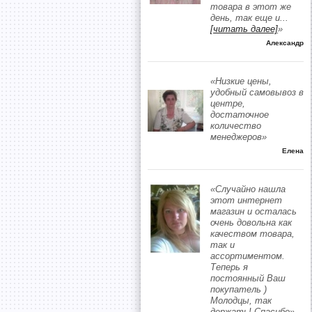
товара в этот же
день, так еще и
...
[читать далее]
»
Александр
«Низкие цены,
удобный самовывоз в
центре,
достаточное
количество
менеджеров»
Елена
«Случайно нашла
этот интернет
магазин и осталась
очень довольна как
качеством товара,
так и
ассортиментом.
Теперь я
постоянный Ваш
покупатель )
Молодцы, так
держать! Спасибо»