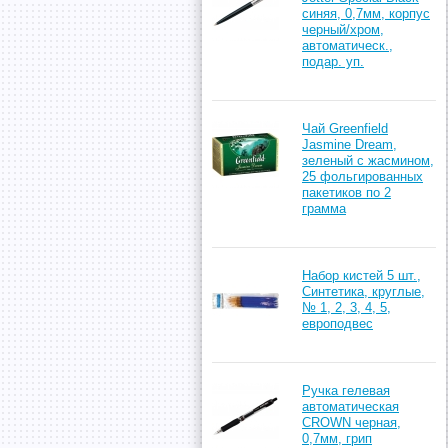
синяя, 0,7мм, корпус
черный/хром,
автоматическ.,
подар. уп.
Чай Greenfield
Jasmine Dream,
зеленый с жасмином,
25 фольгированных
пакетиков по 2
грамма
Набор кистей 5 шт.,
Синтетика, круглые,
№ 1, 2, 3, 4, 5,
европодвес
Ручка гелевая
автоматическая
CROWN черная,
0,7мм, грип