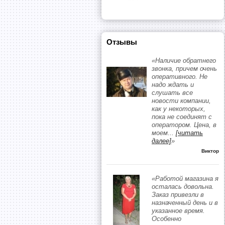
Отзывы
«Наличие обратнего
звонка, причем очень
оперативного. Не
надо ждать и
слушать все
новости компании,
как у некоторых,
пока не соединят с
оператором. Цена, в
моем
...
[читать
далее]
»
Виктор
«Работой магазина я
осталась довольна.
Заказ привезли в
назначенный день и в
указанное время.
Особенно