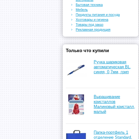
Бытовая техника
Мебель
Продукты питания и посуда
Хозтовары и гигиена
Товары под заказ
Рекламная продукция
Только что купили
Ручка шариковая
автоматическая BL,
синяя, 0,7мм, грип
Выращивание
кристаллов
Малиновый кристалл,
малый
Папка-портфель 1
отделение Standard,