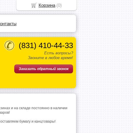
Корзина
(
0
)
онтакты
(831)
410-44-33
Есть вопросы?
Звоните в любое время!
Заказать обратный звонок
азинах и на складе постоянно в наличии
варов!
поставляем бумагу и канцтовары!