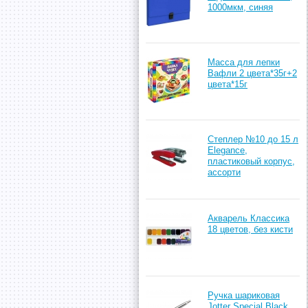
1000мкм, синяя
Масса для лепки
Вафли 2 цвета*35г+2
цвета*15г
Степлер №10 до 15 л
Elegance,
пластиковый корпус,
ассорти
Акварель Классика
18 цветов, без кисти
Ручка шариковая
Jotter Special Black