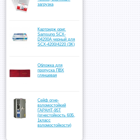
загрузка
Картридж ориг.
Samsung SCX-
D4200A черный для
SCX-4200/4220 (3K)
Обложка для
пропуска ПВХ
глянцевая
Сейф огне-
взломостойкий
ГАРАНТ-95T
(огнестойкость 60Б,
1класс
взломостойкости)