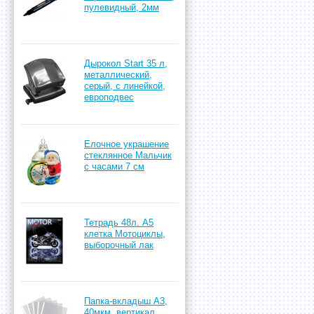
пулевидный, 2мм
Дырокол Start 35 л,
металлический,
серый, с линейкой,
европодвес
Елочное украшение
стеклянное Мальчик
с часами 7 см
Тетрадь 48л. А5
клетка Мотоциклы,
выборочный лак
Папка-вкладыш А3,
40мкм, вертикал.