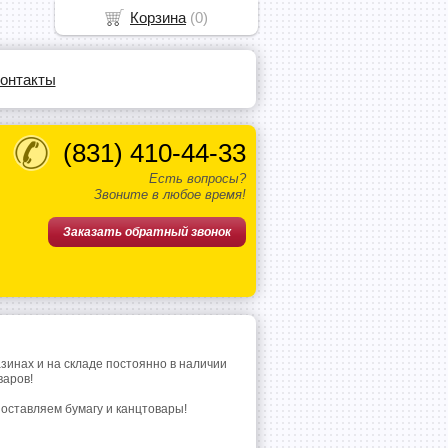
Корзина
(
0
)
онтакты
(831)
410-44-33
Есть вопросы?
Звоните в любое время!
Заказать обратный звонок
азинах и на складе постоянно в наличии
варов!
поставляем бумагу и канцтовары!