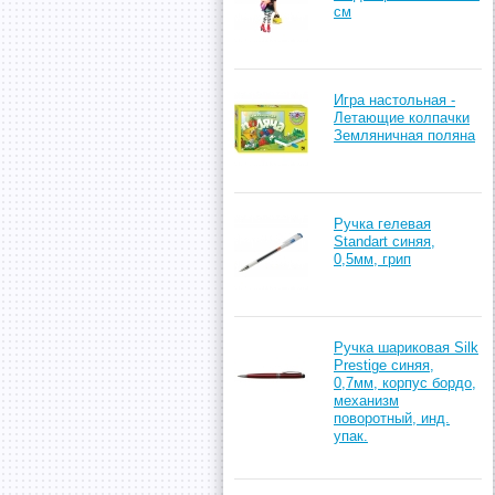
см
Игра настольная -
Летающие колпачки
Земляничная поляна
Ручка гелевая
Standart синяя,
0,5мм, грип
Ручка шариковая Silk
Prestige синяя,
0,7мм, корпус бордо,
механизм
поворотный, инд.
упак.