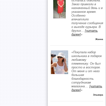
осталась довольна.
Заказ привезли в
назначенный день и в
указанное время.
Особенно
впечатлило
получение сообщения
о выезде курьера. В
других
...
[читать
далее]
»
Жанна
«Покупала набор
школьника в подарок
любимому
племяннику. Он был
просто в восторге.
От меня и от него
большая
благодарность
сотрудникам
магазина.
...
[читать
далее]
»
Эльвира