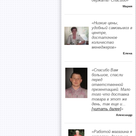
держать! Спасибо»
Мария
«Низкие цены,
удобный самовывоз в
центре,
достаточное
количество
менеджеров»
Елена
«Спасибо Вам
большое, спасли
перед
ответственной
презентацией. Мало
того что доставка
товара в этот же
день, так еще и
...
[читать далее]
»
Александр
«Работой магазина я