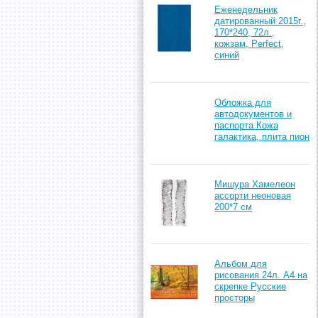
Еженедельник
датированный 2015г.,
170*240, 72л.,
кожзам, Perfect,
синий
Обложка для
автодокументов и
паспорта Кожа
галактика, плита пион
Мишура Хамелеон
ассорти неоновая
200*7 см
Альбом для
рисования 24л. А4 на
скрепке Русские
просторы