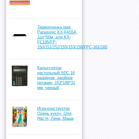
Термопленка ориг.
Panasonic KX-FA55A,
1шт*50м, для KX-
FC195/FP-
150/151/152/155/153/158/FPС-161/165
Калькулятор
настольный SDC 16
разрядов, двойное
питание, 153*199*31
мм, черный
Игра-конструктор
Одень куклу: Оля,
Настя, Лена, Маша