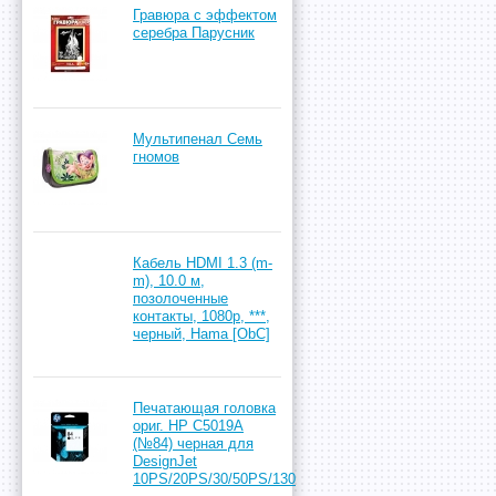
Гравюра с эффектом
серебра Парусник
Мультипенал Семь
гномов
Кабель HDMI 1.3 (m-
m), 10.0 м,
позолоченные
контакты, 1080p, ***,
черный, Hama [ObC]
Печатающая головка
ориг. HP C5019A
(№84) черная для
DesignJet
10PS/20PS/30/50PS/130