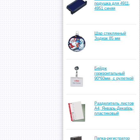
подушка для 4911,
4951 синяя
Шар стеклянный
Зодиак 85 мм
Бейдж
горизонтальный
90*60мм, с рулеткой
Разделитель листов
А4, Январь-Декабрь,
пластиковый
Папка-регистратор