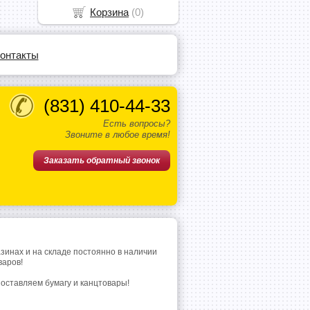
Корзина
(
0
)
онтакты
(831)
410-44-33
Есть вопросы?
Звоните в любое время!
Заказать обратный звонок
азинах и на складе постоянно в наличии
варов!
поставляем бумагу и канцтовары!