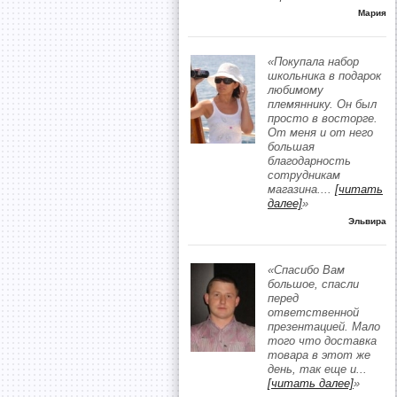
Мария
«Покупала набор
школьника в подарок
любимому
племяннику. Он был
просто в восторге.
От меня и от него
большая
благодарность
сотрудникам
магазина.
...
[читать
далее]
»
Эльвира
«Спасибо Вам
большое, спасли
перед
ответственной
презентацией. Мало
того что доставка
товара в этот же
день, так еще и
...
[читать далее]
»