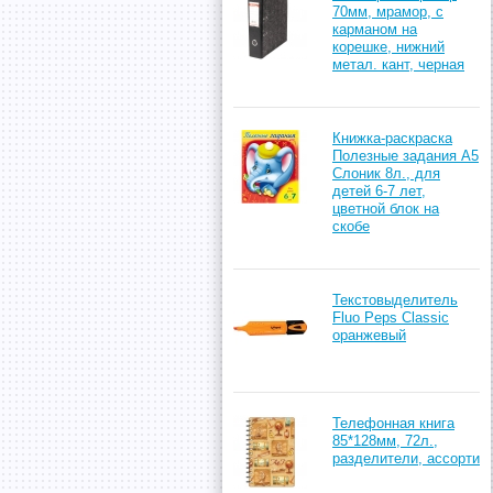
70мм, мрамор, с
карманом на
корешке, нижний
метал. кант, черная
Книжка-раскраска
Полезные задания А5
Слоник 8л., для
детей 6-7 лет,
цветной блок на
скобе
Текстовыделитель
Fluo Peps Classic
оранжевый
Телефонная книга
85*128мм, 72л.,
разделители, ассорти