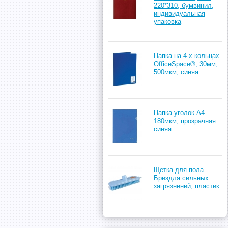
220*310, бумвинил,
индивидуальная
упаковка
Папка на 4-х кольцах
OfficeSpace®, 30мм,
500мкм, синяя
Папка-уголок А4
180мкм, прозрачная
синяя
Щетка для пола
Бриздля сильных
загрязнений, пластик