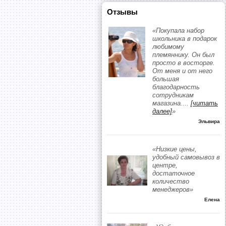
Отзывы
«Покупала набор
школьника в подарок
любимому
племяннику. Он был
просто в восторге.
От меня и от него
большая
благодарность
сотрудникам
магазина.
...
[читать
далее]
»
Эльвира
«Низкие цены,
удобный самовывоз в
центре,
достаточное
количество
менеджеров»
Елена