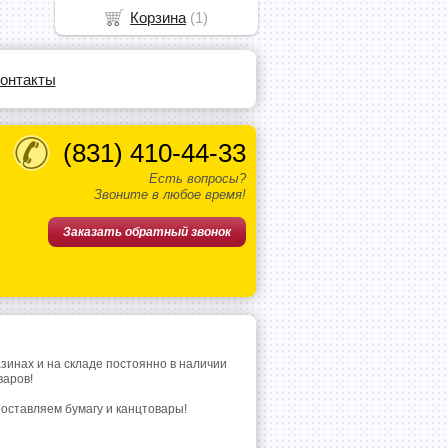
Корзина
(
1
)
онтакты
(831)
410-44-33
Есть вопросы?
Звоните в любое время!
Заказать обратный звонок
азинах и на складе постоянно в наличии
варов!
поставляем бумагу и канцтовары!