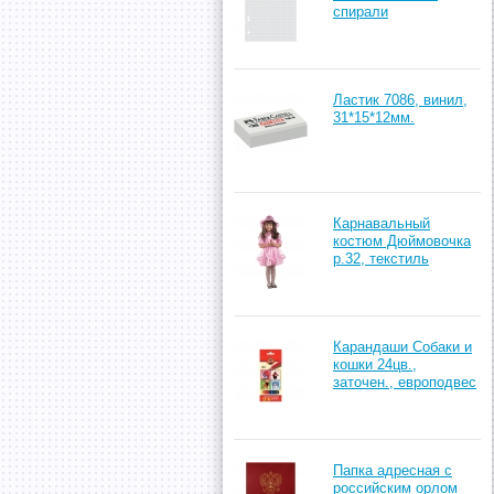
спирали
Ластик 7086, винил,
31*15*12мм.
Карнавальный
костюм Дюймовочка
р.32, текстиль
Карандаши Собаки и
кошки 24цв.,
заточен., европодвес
Папка адресная с
российским орлом