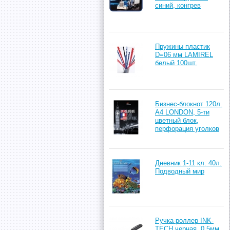
синий, конгрев
Пружины пластик
D=06 мм LAMIREL
белый 100шт.
Бизнес-блокнот 120л.
А4 LONDON, 5-ти
цветный блок,
перфорация уголков
Дневник 1-11 кл. 40л.
Подводный мир
Ручка-роллер INK-
TECH черная, 0,5мм