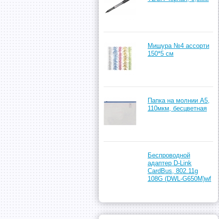
Мишура №4 ассорти
150*5 см
Папка на молнии А5,
110мкм, бесцветная
Беспроводной
адаптер D-Link
CardBus, 802.11g
108G (DWL-G650M)wf