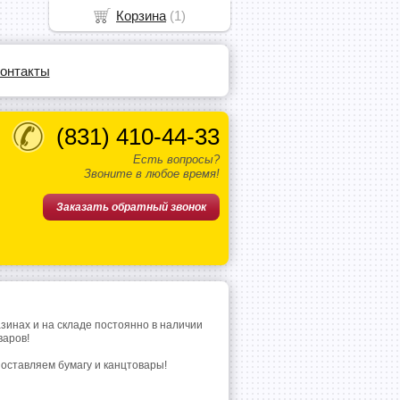
Корзина
(
1
)
онтакты
(831)
410-44-33
Есть вопросы?
Звоните в любое время!
Заказать обратный звонок
азинах и на складе постоянно в наличии
варов!
поставляем бумагу и канцтовары!