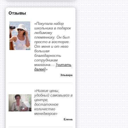
Отзывы
«Покупала набор
школьника в подарок
любимому
племяннику. Он был
просто в восторге.
От меня и от него
большая
благодарность
сотрудникам
магазина.
...
[читать
далее]
»
Эльвира
«Низкие цены,
удобный самовывоз в
центре,
достаточное
количество
менеджеров»
Елена