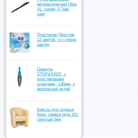
автоматическая Ultra
VL, синяя, 0,7мм,
грип
Пластилин Престиж
12 цветов, со стеком,
картон
Циркуль
STOP&SAFE, с
пластиковыми
штангами , 130мм, с
безопасной иглой
Кресло для отдыха
Крон, обивка terra 101
светлый беж