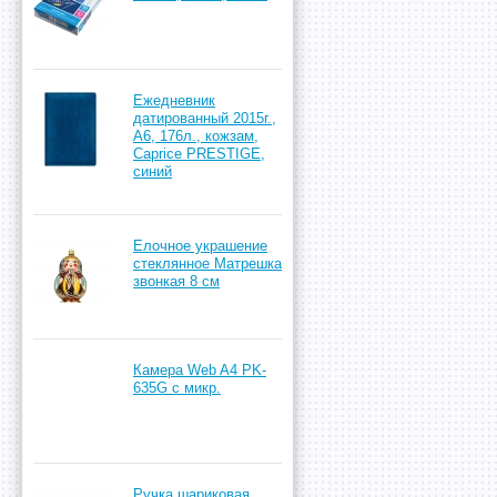
Ежедневник
датированный 2015г.,
А6, 176л., кожзам,
Caprice PRESTIGE,
синий
Елочное украшение
стеклянное Матрешка
звонкая 8 см
Камера Web A4 PK-
635G с микр.
Ручка шариковая