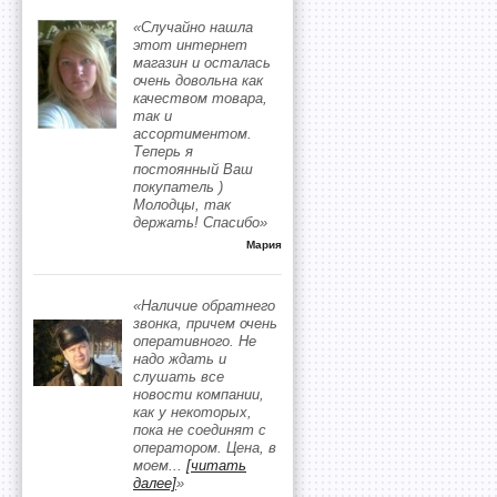
«Случайно нашла
этот интернет
магазин и осталась
очень довольна как
качеством товара,
так и
ассортиментом.
Теперь я
постоянный Ваш
покупатель )
Молодцы, так
держать! Спасибо»
Мария
«Наличие обратнего
звонка, причем очень
оперативного. Не
надо ждать и
слушать все
новости компании,
как у некоторых,
пока не соединят с
оператором. Цена, в
моем
...
[читать
далее]
»