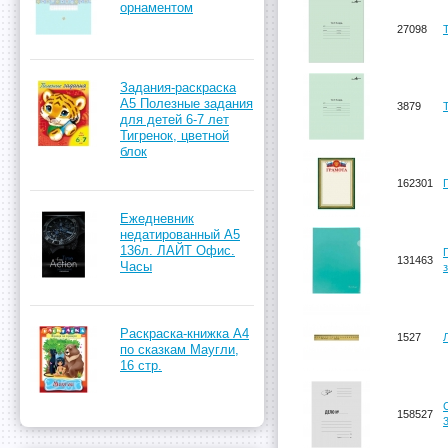
орнаментом
27098
Задания-раскраска
А5 Полезные задания
3879
для детей 6-7 лет
Тигренок, цветной
блок
162301
Ежедневник
недатированный А5
136л. ЛАЙТ Офис.
131463
Часы
Раскраска-книжка А4
1527
по сказкам Маугли,
16 стр.
158527