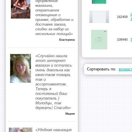
оформление
магазина,
оперативное
оповещение о
162409
приеме, обработке и
доставке заказа,
скидки за набор из
нескольких позиций»
108440
Екатерина
«Случайно нашла
этот интернет
магазин и осталась
Сортировать по:
возрас
очень довольна как
качеством товара,
так и
ассортиментом.
Теперь я
постоянный Ваш
покупатель )
Молодцы, так
держать! Спасибо»
Мария
«Удобная навигация