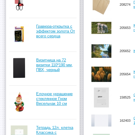
208274
Гравюра-открытка с
205653
эффектом золота От
всего сердца
205652
Визитница на 72
визитки 110*190 мм,
ПВХ, черный
205654
Елочное украшение
158525
стеклянное Гном
Весельчак 10 см
162403
Тетрадь 12л. клетка
Классика с