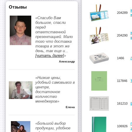
Отзывы
204289
«Спасибо Вам
большое, спасли
перед
ответственной
204290
презентацией. Мало
того что доставка
товара в этот же
день, так еще и
...
[читать далее]
»
1466
Александр
«Низкие цены,
117846
удобный самовывоз в
центре,
достаточное
количество
менеджеров»
161210
Елена
«Большой выбор
106926
продукции, удобное