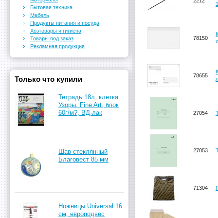
2212
Бытовая техника
Мебель
Продукты питания и посуда
Хозтовары и гигиена
78150
Товары под заказ
Рекламная продукция
78655
Только что купили
Тетрадь 18л. клетка
Узоры. Fine Art, блок
60г/м?, ВД-лак
27054
27053
Шар стеклянный
Благовест 85 мм
71304
Ножницы Universal 16
см, европодвес